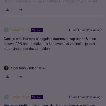
Stuur mij alleen een privé bericht als ik daar om vraag. Bedankt!
Gerard1973
Forum|Forum|2 years ago
AUTEUR
G
Dank je wel. Het was al opgelost doornoverstap naar eSim en
nieuwe APN aan te maken. Ik kon even niet zo snel mijn post
meer vinden om dat te melden
1 persoon vindt dit leuk
Gerard1973
Forum|Forum|2 years ago
AUTEUR
G
Het enige probleem is nu nog dat ik iedere dag mijn telefoon