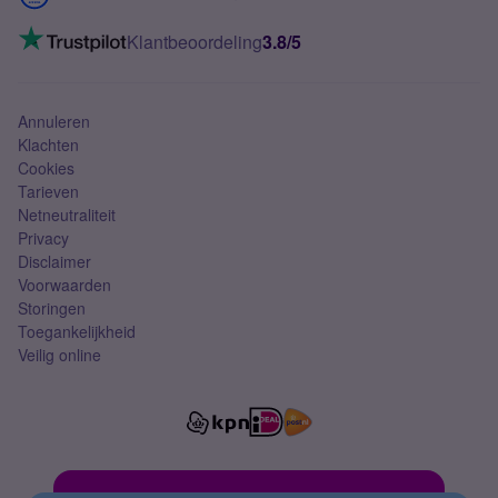
Mobiel internet
VoLTE 4G bellen
Klantbeoordeling
3.8/5
Mobiel abonnement
Simkaart
Annuleren
Klachten
Cookies
Tarieven
Netneutraliteit
Privacy
Disclaimer
Voorwaarden
Storingen
Toegankelijkheid
Veilig online