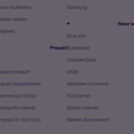
voor studenten
Samsung
alleen bellen
Meer w
mpleet
Dual sim
Buitenland
Prepaid
VriendenDeal
epaid simkaart
eSIM
tegoed opwaarderen
Meerdere nummers
nternet van Simyo
5G internet
nbeperkt internet
Mobiel internet
Prepaid en Sim Only
Mobiel abonnement