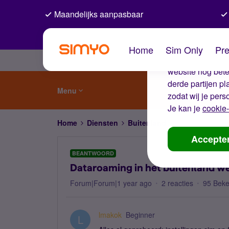
Maandelijks aanpasbaar
De coo
Home
Sim Only
Pre
Wij gebruiken co
website nog beter
derde partijen p
Menu
zodat wij je pers
Je kan je
cookie-
Home
Diensten
Buitenland
Dataroaming in h
Accepte
BEANTWOORD
Dataroaming in het buitenland we
Forum|Forum|1 year ago
2 reacties
95 Bek
lmakok
Beginner
L