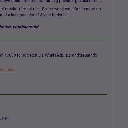
n Simyo gecontroleerd, handmatig provider geselecteerd…
 het mobiel internet niet. Bellen werkt wel. Kan iemand de
n of alles goed staat? Alvast bedankt!
 betere vindbaarheid.
ot 17u00 te bereiken via WhatsApp, zie onderstaande
e#contact
Delen