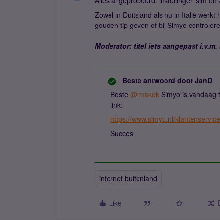
Alles al geprobeerd: instellingen sim e
Zowel in Duitsland als nu in Italië werkt
gouden tip geven of bij Simyo controlere
Moderator: titel iets aangepast i.v.m.
Beste antwoord door
JanD
Beste ​
@lmakok
Simyo is vandaag t
link:
https://www.simyo.nl/klantenservic
Succes
internet buitenland
Like