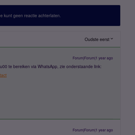
 Je kunt geen reactie achterlaten.
Oudste eerst
Forum|Forum|1 year ago
u00 te bereiken via WhatsApp, zie onderstaande link:
tact
Forum|Forum|1 year ago