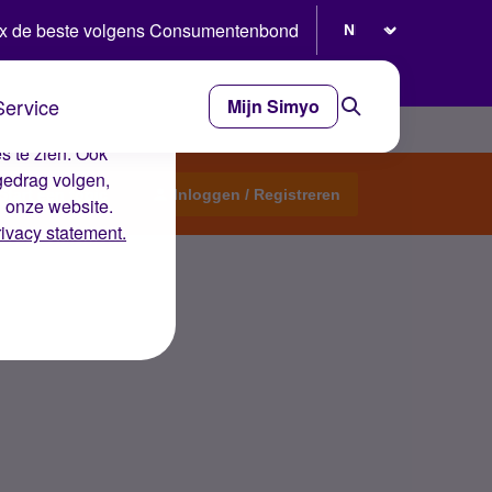
Selecteer taal
x de beste volgens Consumentenbond
Service
Mijn Simyo
e ervaring op de
s te zien. Ook
gedrag volgen,
Start een topic
Inloggen / Registreren
n onze website.
rivacy statement.