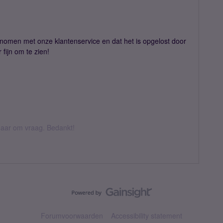
genomen met onze klantenservice en dat het is opgelost door
fijn om te zien!
k daar om vraag. Bedankt!
Forumvoorwaarden
Accessibility statement