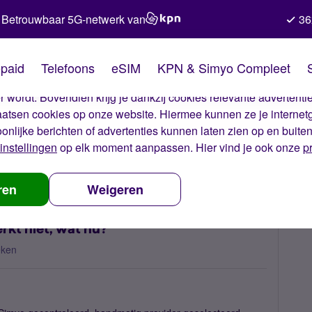
Betrouwbaar 5G-netwerk van
36
kies van Simyo
paid
Telefoons
eSIM
KPN & Simyo Compleet
okies op onze website. Met deze cookies zorgen wij ervoor dat j
 wordt. Bovendien krijg je dankzij cookies relevante advertentie
laatsen cookies op onze website. Hiermee kunnen ze je internet
oonlijke berichten of advertenties kunnen laten zien op en buite
instellingen
op elk moment aanpassen. Hier vind je ook onze
p
et buitenland werkt niet, wat nu?
ren
Weigeren
rkt niet, wat nu?
eken