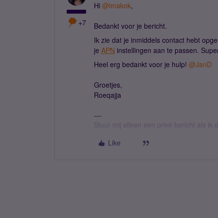
Hi ​
@lmakok
,
+7
Bedankt voor je bericht.
Ik zie dat je inmiddels contact hebt op
je
APN
instellingen aan te passen. Super 
Heel erg bedankt voor je hulp! ​
@JanD
Groetjes,
Roeqajja
Stuur mij alleen een privé bericht als i
Like