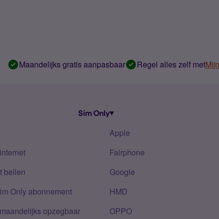
Maandelijks gratis aanpasbaar
Regel alles zelf met
Mij
Sim Only
Apple
internet
Fairphone
 bellen
Google
Sim Only abonnement
HMD
 maandelijks opzegbaar
OPPO