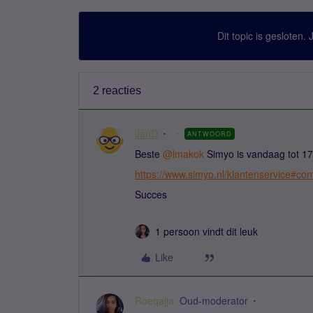
Dit topic is gesloten.
2 reacties
JanD
ANTWOORD
Beste ​
@lmakok
Simyo is vandaag tot 17
https://www.simyo.nl/klantenservice#con
Succes
1 persoon vindt dit leuk
Like
Roeqajja
Oud-moderator