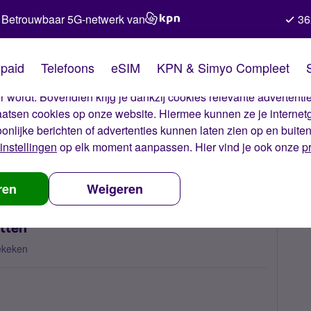
Betrouwbaar 5G-netwerk van
36
kies van Simyo
paid
Telefoons
eSIM
KPN & Simyo Compleet
okies op onze website. Met deze cookies zorgen wij ervoor dat j
 wordt. Bovendien krijg je dankzij cookies relevante advertentie
laatsen cookies op onze website. Hiermee kunnen ze je internet
oonlijke berichten of advertenties kunnen laten zien op en buite
instellingen
op elk moment aanpassen. Hier vind je ook onze
p
el per SMS aanzetten
ren
Weigeren
tten
ekeken