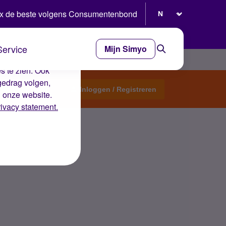
Selecteer taal
x de beste volgens Consumentenbond
Service
Mijn Simyo
e ervaring op de
s te zien. Ook
gedrag volgen,
Start een topic
Inloggen / Registreren
n onze website.
rivacy statement.