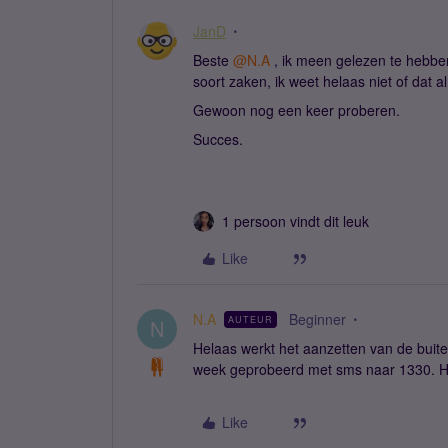
JanD
Beste ​
@N.A
, ik meen gelezen te hebbe
soort zaken, ik weet helaas niet of dat al
Gewoon nog een keer proberen.
Succes.
1 persoon vindt dit leuk
Like
N.A
Beginner
AUTEUR
N
Helaas werkt het aanzetten van de buit
week geprobeerd met sms naar 1330. He
Like