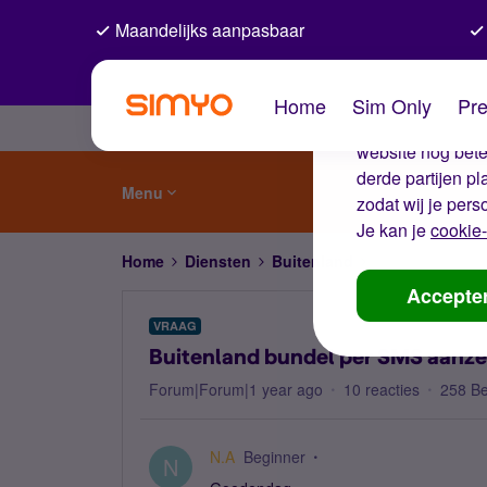
Maandelijks aanpasbaar
De coo
Home
Sim Only
Pre
Wij gebruiken co
website nog beter
derde partijen p
Menu
zodat wij je pers
Je kan je
cookie-
Home
Diensten
Buitenland
Buitenland bund
Accepte
VRAAG
Buitenland bundel per SMS aanze
Forum|Forum|1 year ago
10 reacties
258 B
N.A
Beginner
N