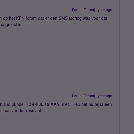
Forum|Forum|1 year ago
n op het KPN forum dat er een SMS storing was voor dat
 opgelost is.
Forum|Forum|1 year ago
enland bundel
TURKIJE 15 AAN
niet. Heb het nu bijna een
laas zonder resulaat.