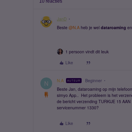
10 reacties
JanD
Beste ​
@N.A
heb je wel
dataroaming
en
1 persoon vindt dit leuk
Like
N.A
Beginner
AUTEUR
N
Beste Jan, dataroaming op mijn telefoon 
simyo App.. Het probleem is het verzend
de bericht verzending TURKIJE 15 AAN na
servicenummer 1330?
Like