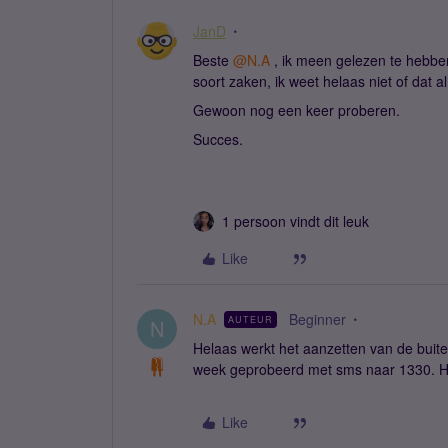
JanD
Beste ​
@N.A
, ik meen gelezen te hebbe
soort zaken, ik weet helaas niet of dat al
Gewoon nog een keer proberen.
Succes.
1 persoon vindt dit leuk
Like
N.A
Beginner
AUTEUR
N
Helaas werkt het aanzetten van de buit
week geprobeerd met sms naar 1330. He
Like