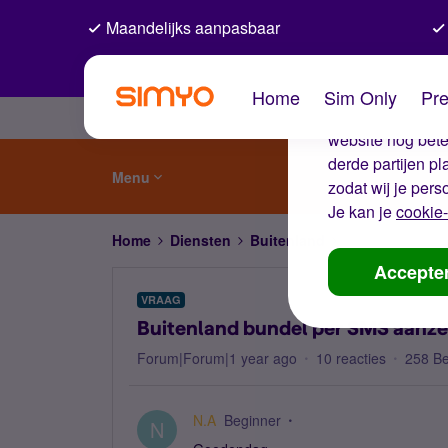
Maandelijks aanpasbaar
De coo
Home
Sim Only
Pre
Wij gebruiken co
website nog beter
derde partijen p
Menu
zodat wij je pers
Je kan je
cookie-
Home
Diensten
Buitenland
Buitenland bund
Accepte
VRAAG
Buitenland bundel per SMS aanze
Forum|Forum|1 year ago
10 reacties
258 B
N.A
Beginner
N