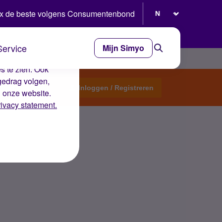
Selecteer taal
x de beste volgens Consumentenbond
Service
Mijn Simyo
e ervaring op de
s te zien. Ook
gedrag volgen,
Start een topic
Inloggen / Registreren
n onze website.
rivacy statement.