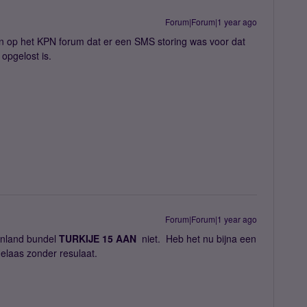
Forum|Forum|1 year ago
n op het KPN forum dat er een SMS storing was voor dat
 opgelost is.
Forum|Forum|1 year ago
enland bundel
TURKIJE 15 AAN
niet. Heb het nu bijna een
laas zonder resulaat.