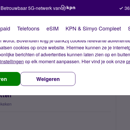
Betrouwbaar 5G-netwerk van
36
kies van Simyo
paid
Telefoons
eSIM
KPN & Simyo Compleet
okies op onze website. Met deze cookies zorgen wij ervoor dat j
 wordt. Bovendien krijg je dankzij cookies relevante advertentie
laatsen cookies op onze website. Hiermee kunnen ze je internet
oonlijke berichten of advertenties kunnen laten zien op en buite
instellingen
op elk moment aanpassen. Hier vind je ook onze
p
el per SMS aanzetten
ren
Weigeren
tten
ekeken