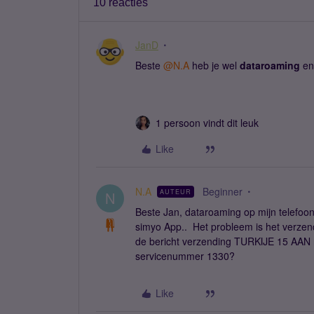
10 reacties
JanD
Beste ​
@N.A
heb je wel
dataroaming
en
1 persoon vindt dit leuk
Like
N.A
Beginner
AUTEUR
N
Beste Jan, dataroaming op mijn telefoon 
simyo App.. Het probleem is het verzend
de bericht verzending TURKIJE 15 AAN na
servicenummer 1330?
Like