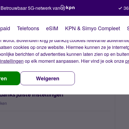
Betrouwbaar 5G-netwerk van
36
kies van Simyo
paid
Telefoons
eSIM
KPN & Simyo Compleet
okies op onze website. Met deze cookies zorgen wij ervoor dat j
 wordt. Bovendien krijg je dankzij cookies relevante advertentie
laatsen cookies op onze website. Hiermee kunnen ze je internet
oonlijke berichten of advertenties kunnen laten zien op en buite
instellingen
op elk moment aanpassen. Hier vind je ook onze
p
nternet/bellen ondanks juiste instellingen
ren
Weigeren
danks juiste instellingen
eken