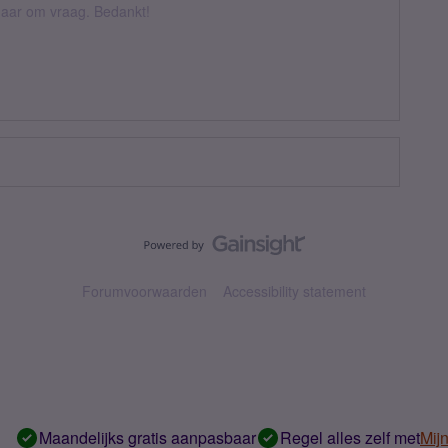
k daar om vraag. Bedankt!
Forumvoorwaarden
Accessibility statement
Maandelijks gratis aanpasbaar
Regel alles zelf met
Mij