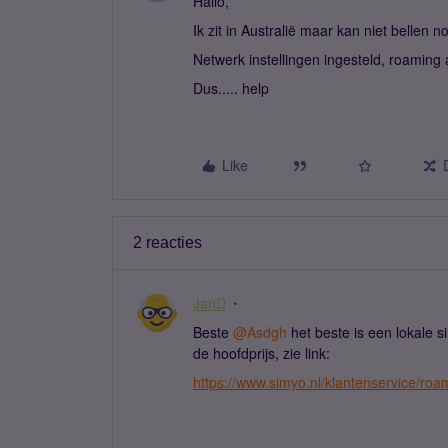
Hallo,
Ik zit in Australië maar kan niet bellen n
Netwerk instellingen ingesteld, roaming
Dus..... help
Like
2 reacties
JanD
Beste ​
@Asdgh
het beste is een lokale s
de hoofdprijs, zie link:
https://www.simyo.nl/klantenservice/roa