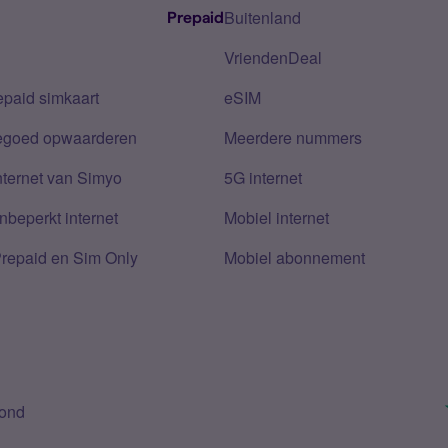
Buitenland
Prepaid
VriendenDeal
epaid simkaart
eSIM
tegoed opwaarderen
Meerdere nummers
nternet van Simyo
5G internet
nbeperkt internet
Mobiel internet
Prepaid en Sim Only
Mobiel abonnement
bond