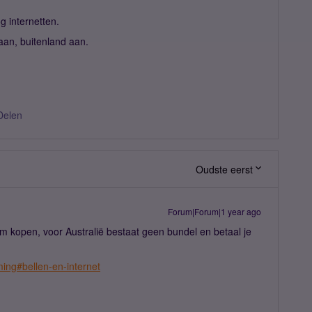
og internetten.
 aan, buitenland aan.
Delen
Oudste eerst
Forum|Forum|1 year ago
im kopen, voor Australië bestaat geen bundel en betaal je
ming#bellen-en-internet