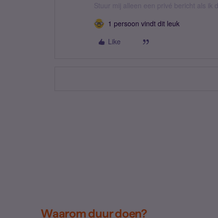
Stuur mij alleen een privé bericht als i
1 persoon vindt dit leuk
Like
Waarom duur doen?