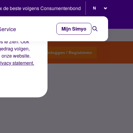
Selecteer taal
x de beste volgens Consumentenbond
Service
Mijn Simyo
e ervaring op de
s te zien. Ook
gedrag volgen,
Start een topic
Inloggen / Registreren
n onze website.
rivacy statement.