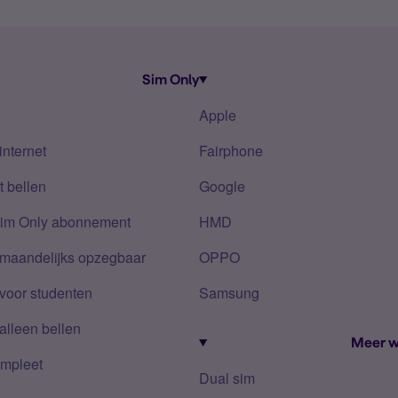
Sim Only
Apple
internet
Fairphone
 bellen
Google
Sim Only abonnement
HMD
 maandelijks opzegbaar
OPPO
voor studenten
Samsung
alleen bellen
Meer w
mpleet
Dual sim