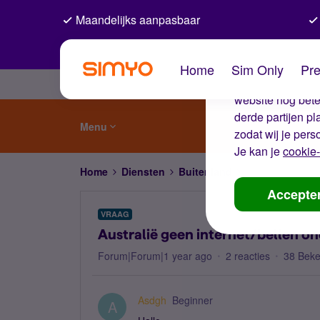
Maandelijks aanpasbaar
De coo
Home
Sim Only
Pre
Wij gebruiken co
website nog beter
derde partijen p
Menu
zodat wij je pers
Je kan je
cookie-
Home
Diensten
Buitenland
Australië geen i
Accepte
VRAAG
Australië geen internet/bellen on
Forum|Forum|1 year ago
2 reacties
38 Bek
Asdgh
Beginner
A