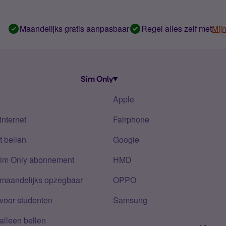
Maandelijks gratis aanpasbaar
Regel alles zelf met
Mij
Sim Only
Apple
internet
Fairphone
 bellen
Google
Sim Only abonnement
HMD
 maandelijks opzegbaar
OPPO
voor studenten
Samsung
alleen bellen