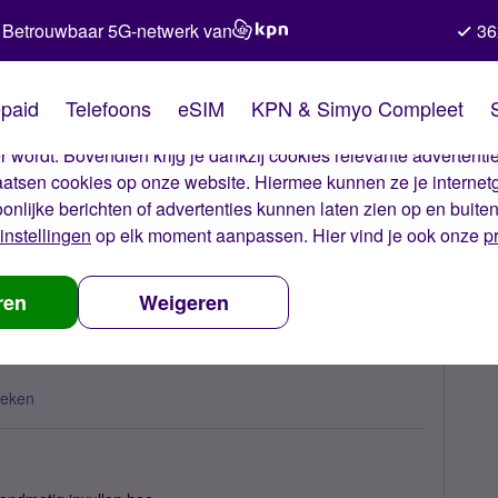
Betrouwbaar 5G-netwerk van
36
kies van Simyo
paid
Telefoons
eSIM
KPN & Simyo Compleet
okies op onze website. Met deze cookies zorgen wij ervoor dat j
 wordt. Bovendien krijg je dankzij cookies relevante advertentie
laatsen cookies op onze website. Hiermee kunnen ze je internet
oonlijke berichten of advertenties kunnen laten zien op en buite
instellingen
op elk moment aanpassen. Hier vind je ook onze
p
ren
Weigeren
keken