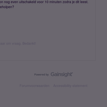
foon nog even uitschakeld voor 10 minuten zodra je dit leest.
 geholpen?
k daar om vraag. Bedankt!
Forumvoorwaarden
Accessibility statement