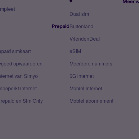
Meer w
mpleet
Dual sim
Buitenland
Prepaid
VriendenDeal
epaid simkaart
eSIM
tegoed opwaarderen
Meerdere nummers
nternet van Simyo
5G internet
nbeperkt internet
Mobiel internet
Prepaid en Sim Only
Mobiel abonnement