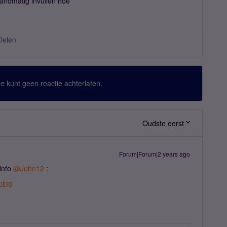
handmatig invullen hoe
Delen
 Je kunt geen reactie achterlaten.
Oudste eerst
Forum|Forum|2 years ago
info
@John12
:
ming