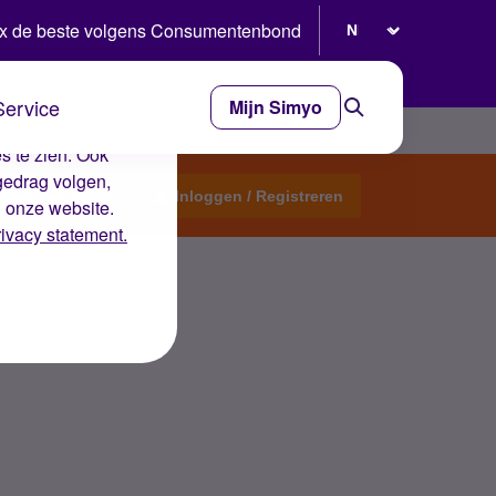
Selecteer taal
x de beste volgens Consumentenbond
Service
Mijn Simyo
e ervaring op de
s te zien. Ook
gedrag volgen,
Start een topic
Inloggen / Registreren
n onze website.
rivacy statement.