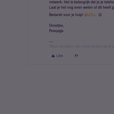
netwerk. Het is belangrijk dat je je tele
Laat je het nog even weten of dit heeft
Bedankt voor je hulp!
@J.D.L.
😉
Groetjes,
Roeqajja
Stuur mij alleen een privé bericht als i
Like