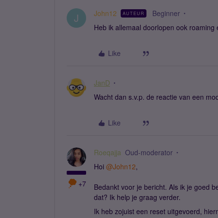
John12
Beginner
AUTEUR
J
Heb ik allemaal doorlopen ook roaming e
Like
JanD
Wacht dan s.v.p. de reactie van een mo
Like
Roeqajja
Oud-moderator
Hoi
@John12
,
+7
Bedankt voor je bericht. Als ik je goed b
dat? Ik help je graag verder.
Ik heb zojuist een reset uitgevoerd, hi