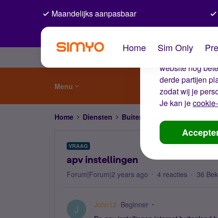
Maandelijks aanpasbaar
De coo
Home
Sim Only
Pre
Wij gebruiken co
website nog beter
derde partijen p
Menu
zodat wij je pers
Je kan je
cookie-
Home
Diensten
Buitenland
apv instellingen
Accepte
VRAAG
apv instellingen
Forum|Forum|2 years ago
4 reacties
36 Be
John12
Beginner
J