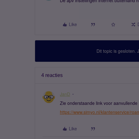
De apv instellingen internet buitenland 
Like
Dit topic is gesloten.
4 reacties
JanD
Zie onderstaande link voor aanvullende 
https://www.simyo.nl/klantenservice/roa
Like