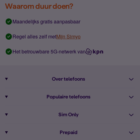
Waarom duur doen?
Maandelijks gratis aanpasbaar
Regel alles zelf met
Mijn Simyo
Het betrouwbare 5G-netwerk van
Over telefoons
Abonnement met telefoon
Populaire telefoons
Informatie over telefoons
Pixel 10
Sim Only
Alle telefoons
Pixel 9a
Sim Only
Prepaid
iPhone 16
Sim Only internet