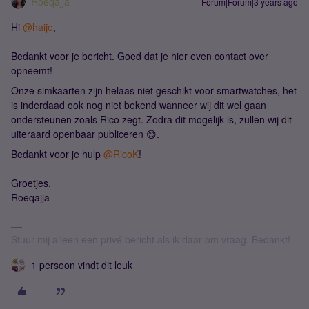
Roeqajja
Forum|Forum|3 years ago
Hi
@haije
,
Bedankt voor je bericht. Goed dat je hier even contact over
opneemt!
Onze simkaarten zijn helaas niet geschikt voor smartwatches, het
is inderdaad ook nog niet bekend wanneer wij dit wel gaan
ondersteunen zoals Rico zegt. Zodra dit mogelijk is, zullen wij dit
uiteraard openbaar publiceren 😊.
Bedankt voor je hulp
@RicoK
!
Groetjes,
Roeqajja
Stuur mij alleen een privé bericht als ik daar om vraag. Bedankt!
1 persoon vindt dit leuk