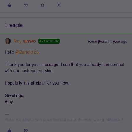
1 reactie
Amy
Forum|Forum|1 year ago
ANTWOORD
Hello ​
@Bartek123
,
Thank you for your message. I see that you already had contact
with our customer service.
Hopefully it is all clear for you now.
Greetings,
Amy
Stuur mij alleen een privé bericht als ik daarom vraag. Bedankt!