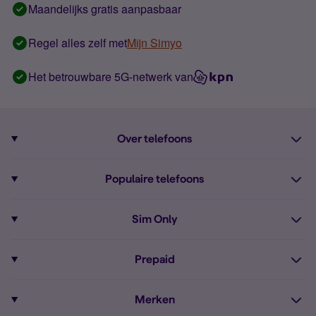
Maandelijks gratis aanpasbaar
Regel alles zelf met
Mijn Simyo
Het betrouwbare 5G-netwerk van
Over telefoons
Abonnement met telefoon
Populaire telefoons
Informatie over telefoons
Pixel 10
Sim Only
Alle telefoons
Pixel 9a
Sim Only
Prepaid
iPhone 16
Sim Only internet
Prepaid
iPhone 16e
Merken
Onbeperkt bellen
Bestel Prepaid simkaart