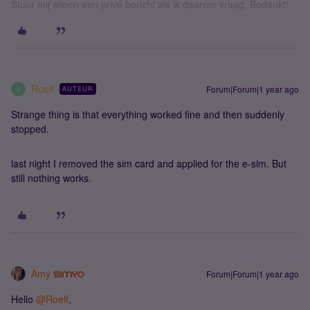
Stuur mij alleen een privé bericht als ik daarom vraag. Bedankt!
Roelf
Forum|Forum|1 year ago
AUTEUR
R
Strange thing is that everything worked fine and then suddenly
stopped.
last night I removed the sim card and applied for the e-sim. But
still nothing works.
Amy
Forum|Forum|1 year ago
Hello ​
@Roelf
,