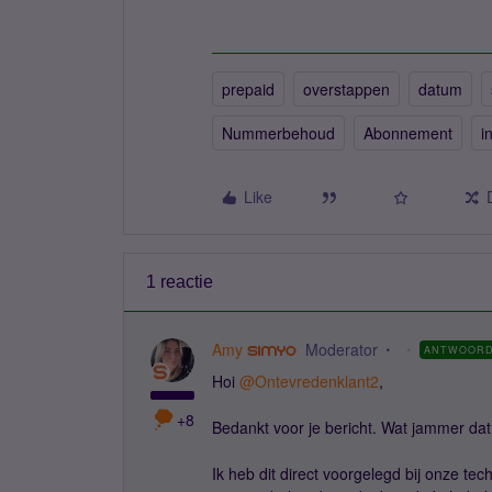
prepaid
overstappen
datum
Nummerbehoud
Abonnement
i
Like
1 reactie
Amy
Moderator
ANTWOOR
Hoi ​
@Ontevredenklant2
,
+8
Bedankt voor je bericht. Wat jammer da
Ik heb dit direct voorgelegd bij onze te