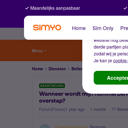
Maandelijks aanpasbaar
De coo
Home
Sim Only
Pre
Wij gebruiken co
website nog beter
derde partijen p
Menu
zodat wij je pers
Je kan je
cookie-
Home
Diensten
Bellen, sms'en, netwerk en
Accepte
BEANTWOORD
Wanneer wordt mijn nummerbeho
overstap?
Forum|Forum|1 year ago
1 reactie
77 Beke
Ontevredenklant2
Beginner