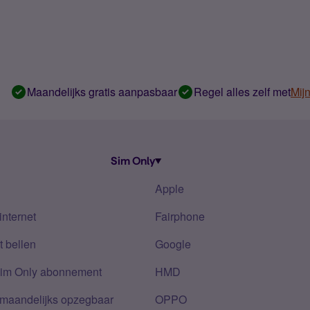
Maandelijks gratis aanpasbaar
Regel alles zelf met
Mij
Sim Only
Apple
internet
Fairphone
 bellen
Google
Sim Only abonnement
HMD
 maandelijks opzegbaar
OPPO