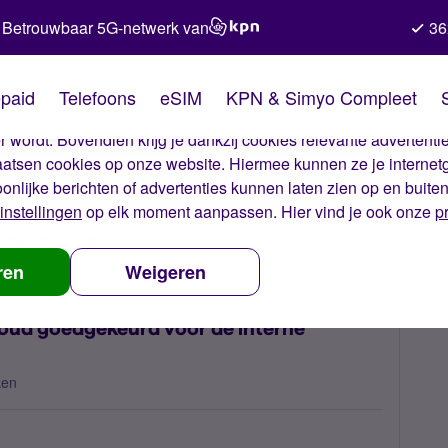
Betrouwbaar 5G-netwerk van
36
kies van Simyo
paid
Telefoons
eSIM
KPN & Simyo Compleet
okies op onze website. Met deze cookies zorgen wij ervoor dat j
 wordt. Bovendien krijg je dankzij cookies relevante advertentie
laatsen cookies op onze website. Hiermee kunnen ze je internet
oonlijke berichten of advertenties kunnen laten zien op en buite
instellingen
op elk moment aanpassen. Hier vind je ook onze
p
 nummerbehoud
Wanneer wordt mijn nummerbehoud goedgekeurd voo
ren
Weigeren
ud goedgekeurd voor de interne
ken