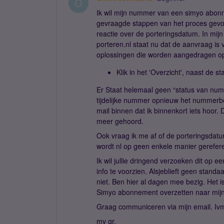
O
Ik wil mijn nummer van een simyo abonn
gevraagde stappen van het proces gevo
reactie over de porteringsdatum. In mijn
porteren.nl staat nu dat de aanvraag is
oplossingen die worden aangedragen op
Klik in het 'Overzicht', naast de
Er Staat helemaal geen “status van nu
tijdelijke nummer opnieuw het nummerb
mail binnen dat ik binnenkort iets hoor.
meer gehoord.
Ook vraag ik me af of de porteringsdat
wordt nl op geen enkele manier gerefere
Ik wil jullie dringend verzoeken dit op e
info te voorzien. Alsjeblieft geen stan
niet. Ben hier al dagen mee bezig. Het
Simyo abonnement overzetten naar mij
Graag communiceren via mijn email. Ivm ve
mv gr.