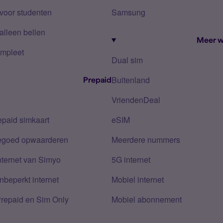
voor studenten
Samsung
alleen bellen
Meer w
mpleet
Dual sim
Buitenland
Prepaid
VriendenDeal
epaid simkaart
eSIM
tegoed opwaarderen
Meerdere nummers
nternet van Simyo
5G internet
nbeperkt internet
Mobiel internet
Prepaid en Sim Only
Mobiel abonnement