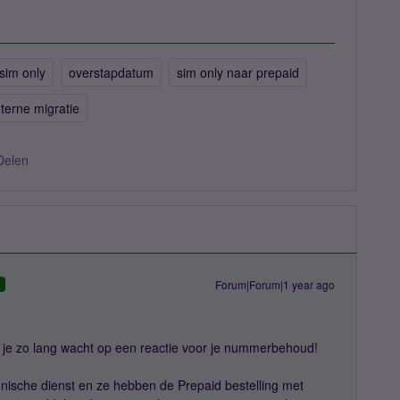
sim only
overstapdatum
sim only naar prepaid
nterne migratie
Delen
Forum|Forum|1 year ago
D
t je zo lang wacht op een reactie voor je nummerbehoud!
chnische dienst en ze hebben de Prepaid bestelling met