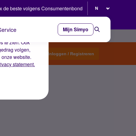
Selecteer taal
x de beste volgens Consumentenbond
Service
Mijn Simyo
e ervaring op de
s te zien. Ook
gedrag volgen,
Start een topic
Inloggen / Registreren
n onze website.
rivacy statement.
r de interne overstap?