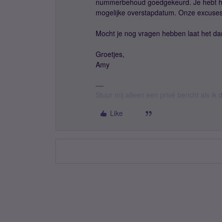
nummerbehoud goedgekeurd. Je hebt hie
mogelijke overstapdatum. Onze excuses
Mocht je nog vragen hebben laat het da
Groetjes,
Amy
Stuur mij alleen een privé bericht als i
Like