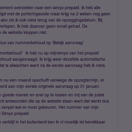
ement overzetten naar een simyo prepaid. Ik heb alle
lgd met de porteringscode maar krijg na 2 weken nog geen
 abo zie ik ook niets terug van de opzeggingsdatum. Bij
 verlopen. Ik heb daarvan geen email gehad. De
 de website kloppen niet.
 status van nummerbehoud op ‘Bekijk aanvraag’
mmerbehoud” Ik heb nu op mijnsimyo van het prepaid
ehoud aangevraagd. Ik krijg weer dezelfde automatische
 Dat is afwachten want na de eerste aanvraag heb ik niets
um nu een maand opschuift vanwege de opzegtermijn, er
erd aan mijn eerste originele aanvraag op 31 januari.
en goede manier en snel op te lossen en mij van de juiste
daard antwoorden die op de website staan want dat werkt dus
 is simpel wat er moet gebeuren. Het nummer van mijn
n Simyo prepaid.
rblijf in het buitenland ben ik nl moeilijk tel bereikbaar.