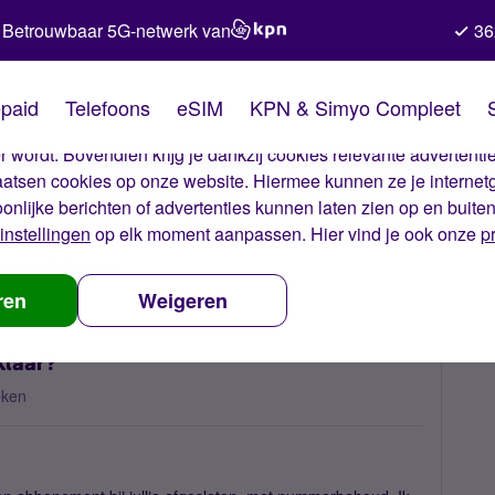
Betrouwbaar 5G-netwerk van
36
kies van Simyo
paid
Telefoons
eSIM
KPN & Simyo Compleet
okies op onze website. Met deze cookies zorgen wij ervoor dat j
 wordt. Bovendien krijg je dankzij cookies relevante advertentie
laatsen cookies op onze website. Hiermee kunnen ze je internet
oonlijke berichten of advertenties kunnen laten zien op en buite
instellingen
op elk moment aanpassen. Hier vind je ook onze
p
 nummerbehoud
Wanneer is mijn nummerbehoud klaar?
ren
Weigeren
klaar?
eken