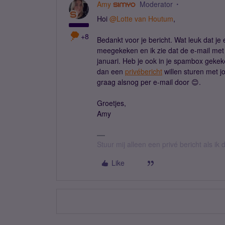
Amy
Moderator
Hoi
@Lotte van Houtum
,
+8
Bedankt voor je bericht. Wat leuk dat j
meegekeken en ik zie dat de e-mail met 
januari. Heb je ook in je spambox gekek
dan een
privébericht
willen sturen met j
graag alsnog per e-mail door 😊.
Groetjes,
Amy
Stuur mij alleen een privé bericht als i
Like