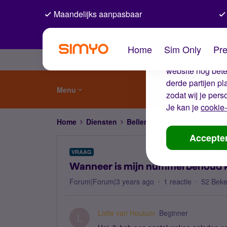
Maandelijks aanpasbaar
De coo
Home
Sim Only
Pre
Wij gebruiken co
website nog beter
derde partijen p
Menu
zodat wij je pers
Je kan je
cookie-
Home
Diensten
Bellen, sms'en, netwerk en
Accepte
VRAAG
Wanneer is mijn nummerbehoud 
Forum|Forum|3 years ago
1 reactie
52 Bek
Lotte van Houtum
Beginner
L