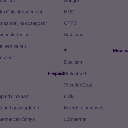
 bellen
Google
Sim Only abonnement
HMD
 maandelijks opzegbaar
OPPO
voor studenten
Samsung
alleen bellen
Meer w
mpleet
Dual sim
Buitenland
Prepaid
VriendenDeal
epaid simkaart
eSIM
tegoed opwaarderen
Meerdere nummers
nternet van Simyo
5G internet