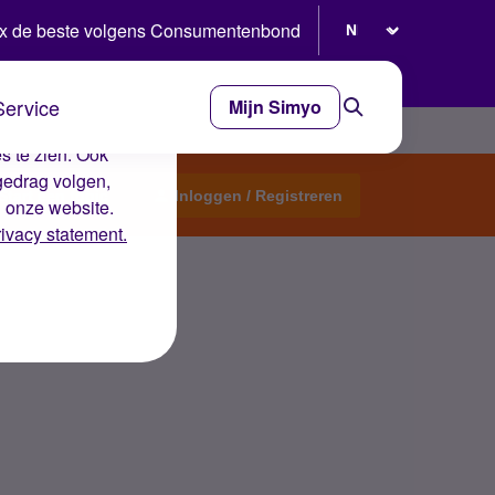
Selecteer taal
x de beste volgens Consumentenbond
Service
Mijn Simyo
e ervaring op de
s te zien. Ook
gedrag volgen,
Start een topic
Inloggen / Registreren
n onze website.
rivacy statement.