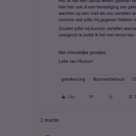
Hoi, ik heb een aantal weken geleden e
heb hier ook al een bevestiging van gek
wachten op een mail die zou vertellen wa
nummer wat jullie mij gegeven hebben ni
Zouden jullie mij kunnen vertellen wan
overgezet is zodat ik het met simyo kan
Met vriendelijke groetjes,
Lotte van Houtum
goedkeuring
Nummerbehoud
O
Like
1 reactie