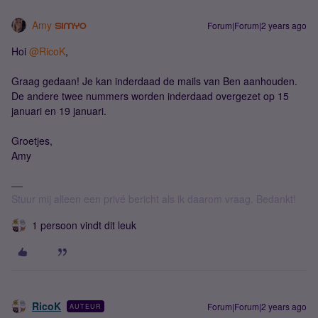
Amy
Forum|Forum|2 years ago
Hoi
@RicoK
,
Graag gedaan! Je kan inderdaad de mails van Ben aanhouden.
De andere twee nummers worden inderdaad overgezet op 15
januari en 19 januari.
Groetjes,
Amy
Stuur mij alleen een privé bericht als ik daarom vraag. Bedankt!
1 persoon vindt dit leuk
RicoK
Forum|Forum|2 years ago
AUTEUR