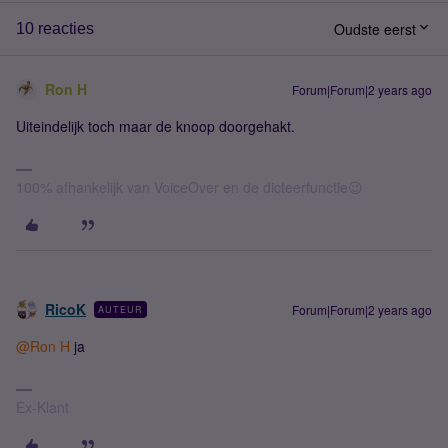
Oudste eerst
10 reacties
Ron H
Forum|Forum|2 years ago
Uiteindelijk toch maar de knoop doorgehakt.
100% afhankelijk van VoiceOver en de dicteerfunctie😉
RicoK
Forum|Forum|2 years ago
AUTEUR
@Ron H
ja
Ex-Klant