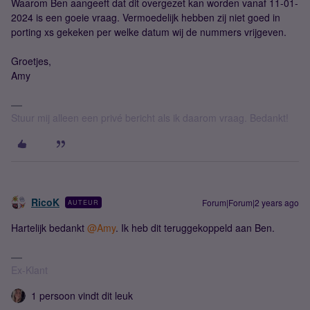
Waarom Ben aangeeft dat dit overgezet kan worden vanaf 11-01-
2024 is een goeie vraag. Vermoedelijk hebben zij niet goed in
porting xs gekeken per welke datum wij de nummers vrijgeven.
Groetjes,
Amy
Stuur mij alleen een privé bericht als ik daarom vraag. Bedankt!
RicoK
Forum|Forum|2 years ago
AUTEUR
Hartelijk bedankt
@Amy
. Ik heb dit teruggekoppeld aan Ben.
Ex-Klant
1 persoon vindt dit leuk