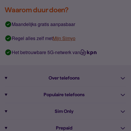
Waarom duur doen?
Maandelijks gratis aanpasbaar
Regel alles zelf met
Mijn Simyo
Het betrouwbare 5G-netwerk van
Over telefoons
Abonnement met telefoon
Populaire telefoons
Informatie over telefoons
Pixel 10
Sim Only
Alle telefoons
Pixel 9a
Sim Only
Prepaid
iPhone 16