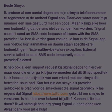
Beste Simyo,
Ik probeer al een aantal dagen om mijn (simyo) telefoonnummer
te registreren in de android Signal app. Daarvoor wordt naar mijn
nummer een sms gestuurd met een code. Maar ik krijg elke keer
een foutmelding dat de sms niet verzonden kan worden: “Signal
couldn't send an SMS code because of issues with the SMS
provider.” Nu ben ik verder gaan zoeken, je kan in de Signal app
een “debug log” aanmaken en daarin staan specifiekere
foutmeldingen: “ExternalServiceFailureException: External
service failed to send SMS code temporarily due to
providerRejected”
Ik heb ook al een support request bij Signal geopend hierover
maar door die error ga ik bijna vermoeden dat dit Simyo specifiek
is. Ik hoorde namelijk ook van een vriend met ook simyo die
hetzelfde issue had. Kan het zijn dat simyo als provider
geblocked is ofzo voor de sms-dienst die signal gebruikt? Ik las
ergens dat Signal
https://www.twilio.com/
gebruikt om smsjes te
versturen. Is hier iets over bekend bij jullie? Kunnen jullie iets
doen? Ik wil namelijk heel erg graag Signal kunnen gebruiken.
Alvast dank voor jullie hulp!