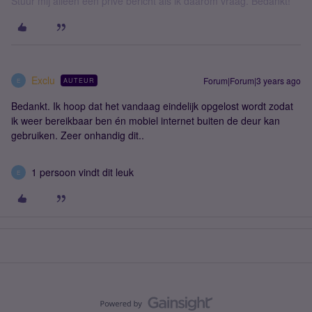
Stuur mij alleen een privé bericht als ik daarom vraag. Bedankt!
Exclu
Forum|Forum|3 years ago
AUTEUR
E
Bedankt. Ik hoop dat het vandaag eindelijk opgelost wordt zodat
ik weer bereikbaar ben én mobiel internet buiten de deur kan
gebruiken. Zeer onhandig dit..
1 persoon vindt dit leuk
E