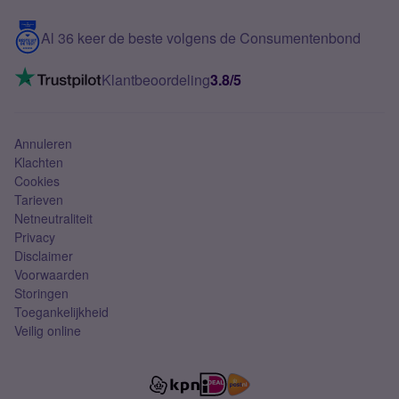
Blog
5G internet
Contact
Al 36 keer de beste volgens de Consumentenbond
Mobiel internet
VoLTE 4G bellen
Klantbeoordeling
3.8/5
Mobiel abonnement
Simkaart
Annuleren
Klachten
Cookies
Tarieven
Netneutraliteit
Privacy
Disclaimer
Voorwaarden
Storingen
Toegankelijkheid
Veilig online