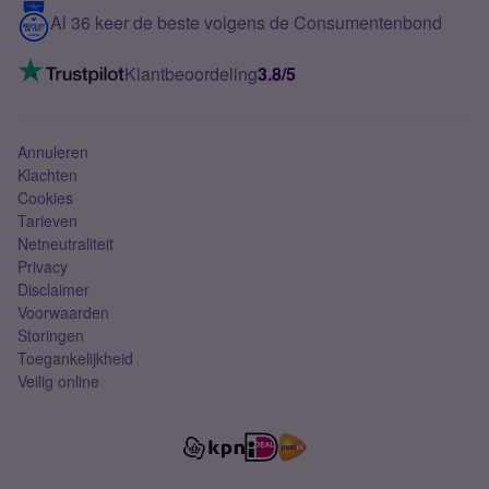
5G internet
Contact
Al 36 keer de beste volgens de Consumentenbond
Mobiel internet
VoLTE 4G bellen
Klantbeoordeling
3.8/5
Mobiel abonnement
Simkaart
Annuleren
Klachten
Cookies
Tarieven
Netneutraliteit
Privacy
Disclaimer
Voorwaarden
Storingen
Toegankelijkheid
Veilig online