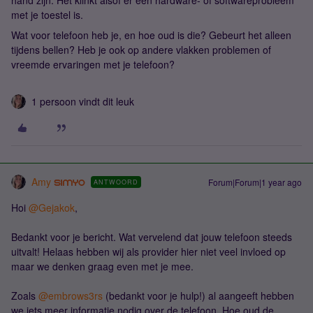
hand zijn. Het klinkt alsof er een hardware- of softwareprobleem
met je toestel is.
Wat voor telefoon heb je, en hoe oud is die? Gebeurt het alleen
tijdens bellen? Heb je ook op andere vlakken problemen of
vreemde ervaringen met je telefoon?
1 persoon vindt dit leuk
Amy
Forum|Forum|1 year ago
ANTWOORD
Hoi
@Gejakok
,
Bedankt voor je bericht. Wat vervelend dat jouw telefoon steeds
uitvalt! Helaas hebben wij als provider hier niet veel invloed op
maar we denken graag even met je mee.
​​​​​​Zoals
@embrows3rs
(bedankt voor je hulp!) al aangeeft hebben
we iets meer informatie nodig over de telefoon. Hoe oud de