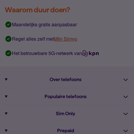
Waarom duur doen?
Maandelijks gratis aanpasbaar
Regel alles zelf met
Mijn Simyo
Het betrouwbare 5G-netwerk van
Over telefoons
Abonnement met telefoon
Populaire telefoons
Informatie over telefoons
Pixel 10
Sim Only
Alle telefoons
Pixel 9a
Sim Only
Prepaid
iPhone 16