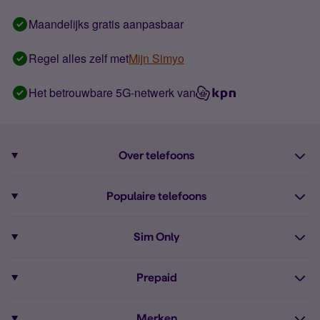
Maandelijks gratis aanpasbaar
Regel alles zelf met
Mijn Simyo
Het betrouwbare 5G-netwerk van
Over telefoons
Abonnement met telefoon
Populaire telefoons
Informatie over telefoons
Pixel 10
Sim Only
Alle telefoons
Pixel 9a
Sim Only
Prepaid
iPhone 16
Sim Only internet
Prepaid
iPhone 16e
Merken