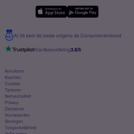
OPPO
Simyo Compleet
eSIM
Samsung A56
Over Simyo
Samsung
Meerdere nummers
Samsung S25 FE
Blog
5G internet
Contact
Al 36 keer de beste volgens de Consumentenbond
Mobiel internet
VoLTE 4G bellen
Klantbeoordeling
3.8/5
Mobiel abonnement
Simkaart
Annuleren
Klachten
Cookies
Tarieven
Netneutraliteit
Privacy
Disclaimer
Voorwaarden
Storingen
Toegankelijkheid
Veilig online