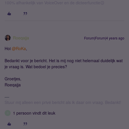
100% afhankelijk van VoiceOver en de dicteerfunctie😉
Roeqajja
Forum|Forum|4 years ago
Hoi
@RoKa
,
Bedankt voor je bericht. Het is mij nog niet helemaal duidelijk wat
je vraag is. Wat bedoel je precies?
Groetjes,
Roeqajja
Stuur mij alleen een privé bericht als ik daar om vraag. Bedankt!
1 persoon vindt dit leuk
R