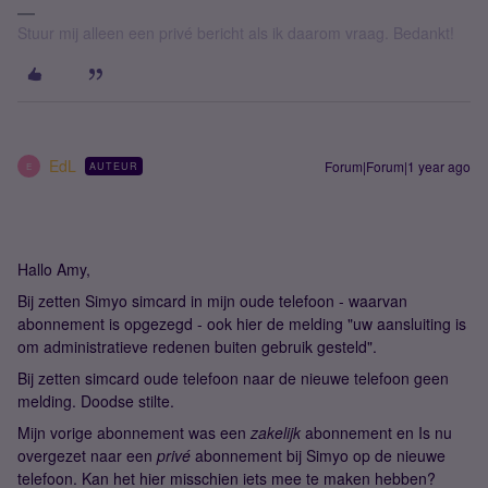
Stuur mij alleen een privé bericht als ik daarom vraag. Bedankt!
EdL
Forum|Forum|1 year ago
AUTEUR
E
Hallo Amy,
Bij zetten Simyo simcard in mijn oude telefoon - waarvan
abonnement is opgezegd - ook hier de melding "uw aansluiting is
om administratieve redenen buiten gebruik gesteld".
Bij zetten simcard oude telefoon naar de nieuwe telefoon geen
melding. Doodse stilte.
Mijn vorige abonnement was een
zakelijk
abonnement en Is nu
overgezet naar een
privé
abonnement bij Simyo op de nieuwe
telefoon. Kan het hier misschien iets mee te maken hebben?