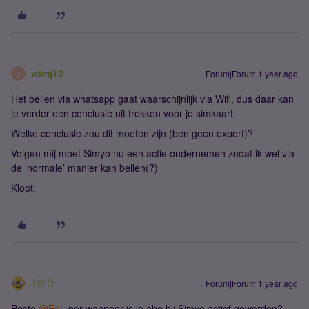
wimj12
Forum|Forum|1 year ago
W
Het bellen via whatsapp gaat waarschijnlijk via Wifi, dus daar kan
je verder een conclusie uit trekken voor je simkaart.
Welke conclusie zou dit moeten zijn (ben geen expert)?
Volgen mij moet Simyo nu een actie ondernemen zodat ik wel via
de ‘normale’ manier kan bellen(?)
Klopt.
JanD
Forum|Forum|1 year ago
Beste ​
@EdL
per wanneer is je abo bij Simyo actief geworden?