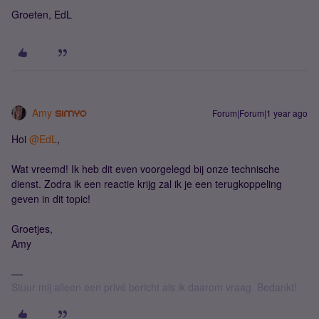
Groeten, EdL
Amy
Forum|Forum|1 year ago
Hoi ​
@EdL
,
Wat vreemd! Ik heb dit even voorgelegd bij onze technische
dienst. Zodra ik een reactie krijg zal ik je een terugkoppeling
geven in dit topic!
Groetjes,
Amy
Stuur mij alleen een privé bericht als ik daarom vraag. Bedankt!