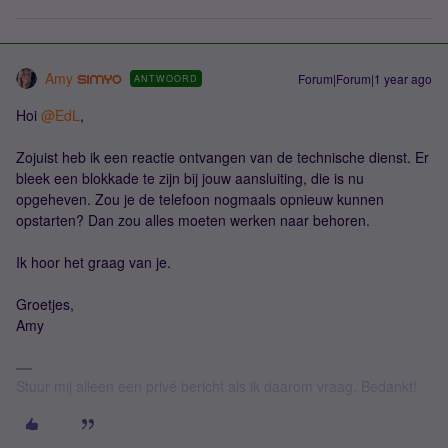
Amy
Forum|Forum|1 year ago
ANTWOORD
Hoi ​
@EdL
,
Zojuist heb ik een reactie ontvangen van de technische dienst. Er
bleek een blokkade te zijn bij jouw aansluiting, die is nu
opgeheven. Zou je de telefoon nogmaals opnieuw kunnen
opstarten? Dan zou alles moeten werken naar behoren.
Ik hoor het graag van je.
Groetjes,
Amy
Stuur mij alleen een privé bericht als ik daarom vraag. Bedankt!