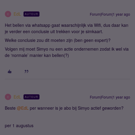
EdL
Forum|Forum|1 year ago
AUTEUR
E
Het bellen via whatsapp gaat waarschijnlijk via Wifi, dus daar kan
je verder een conclusie uit trekken voor je simkaart.
Welke conclusie zou dit moeten zijn (ben geen expert)?
Volgen mij moet Simyo nu een actie ondernemen zodat ik wel via
de ‘normale’ manier kan bellen(?)
EdL
Forum|Forum|1 year ago
AUTEUR
E
Beste ​
@EdL
per wanneer is je abo bij Simyo actief geworden?
per 1 augustus