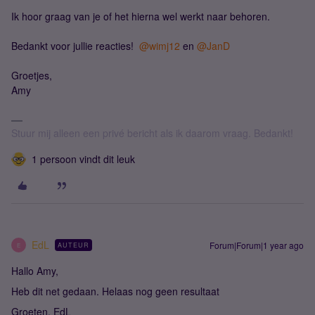
Ik hoor graag van je of het hierna wel werkt naar behoren.
Bedankt voor jullie reacties! ​
@wimj12
en ​
@JanD
Groetjes,
Amy
Stuur mij alleen een privé bericht als ik daarom vraag. Bedankt!
1 persoon vindt dit leuk
EdL
Forum|Forum|1 year ago
AUTEUR
E
Hallo Amy,
Heb dit net gedaan. Helaas nog geen resultaat
Groeten, EdL