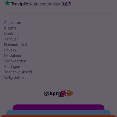
VoLTE 4G bellen
Klantbeoordeling
3.8/5
Mobiel abonnement
Simkaart
Annuleren
Klachten
Cookies
Tarieven
Netneutraliteit
Privacy
Disclaimer
Voorwaarden
Storingen
Toegankelijkheid
Veilig online