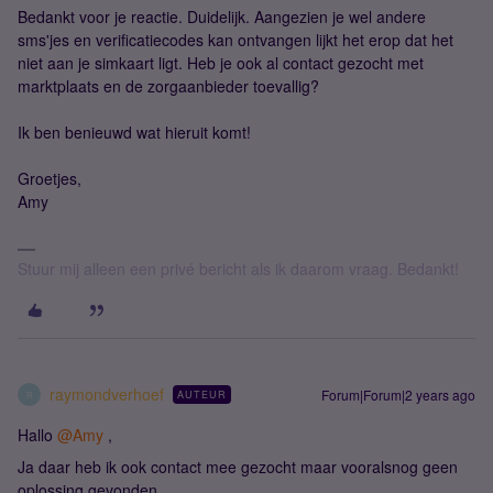
Bedankt voor je reactie. Duidelijk. Aangezien je wel andere
sms'jes en verificatiecodes kan ontvangen lijkt het erop dat het
niet aan je simkaart ligt. Heb je ook al contact gezocht met
marktplaats en de zorgaanbieder toevallig?
Ik ben benieuwd wat hieruit komt!
Groetjes,
Amy
Stuur mij alleen een privé bericht als ik daarom vraag. Bedankt!
raymondverhoef
Forum|Forum|2 years ago
AUTEUR
R
Hallo
@Amy
,
Ja daar heb ik ook contact mee gezocht maar vooralsnog geen
oplossing gevonden.