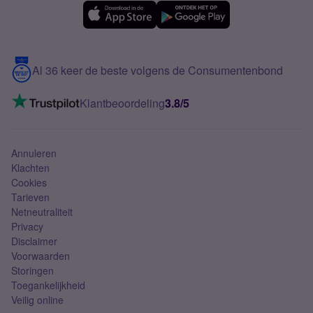
eSIM
Samsung A56
Over Simyo
Samsung
Meerdere nummers
Samsung S25 FE
Blog
5G internet
Contact
Al 36 keer de beste volgens de Consumentenbond
Mobiel internet
VoLTE 4G bellen
Klantbeoordeling
3.8/5
Mobiel abonnement
Simkaart
Annuleren
Klachten
Cookies
Tarieven
Netneutraliteit
Privacy
Disclaimer
Voorwaarden
Storingen
Toegankelijkheid
Veilig online