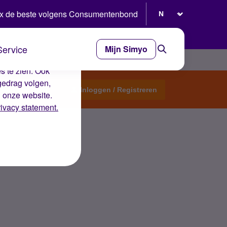
Selecteer taal
x de beste volgens Consumentenbond
Service
Mijn Simyo
e ervaring op de
s te zien. Ook
gedrag volgen,
Start een topic
Inloggen / Registreren
n onze website.
rivacy statement.
?