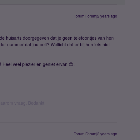
Forum|Forum|2 years ago
 de huisarts doorgegeven dat je geen telefoontjes van hen
r nummer dat jou belt? Wellicht dat er bij hun iets niet
 Heel veel plezier en geniet ervan 😊.
k daarom vraag. Bedankt!
Forum|Forum|2 years ago