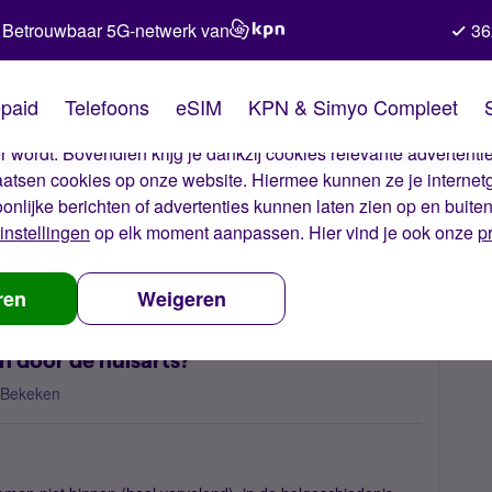
Betrouwbaar 5G-netwerk van
36
kies van Simyo
paid
Telefoons
eSIM
KPN & Simyo Compleet
okies op onze website. Met deze cookies zorgen wij ervoor dat j
 wordt. Bovendien krijg je dankzij cookies relevante advertentie
laatsen cookies op onze website. Hiermee kunnen ze je internet
oonlijke berichten of advertenties kunnen laten zien op en buite
instellingen
op elk moment aanpassen. Hier vind je ook onze
p
 nummerbehoud
Waarom kan ik niet gebeld worden door de huisarts
ren
Weigeren
 door de huisarts?
 Bekeken