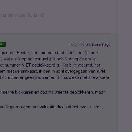
k daar om vraag. Bedankt!
Forum|Forum|2 years ago
RD
geleerd. Echter, het nummer staat niet in de lijst met
at als ik op het contact klik heb ik de optie om te
het nummer NIET geblokkeerd is. Het blijft vreemd, het
eem met de simkaart, ik ben in april overgegaan van KPN
t dit nummer geen problemen. En sowieso met alle andere
mmer te blokkeren en daarna weer te deblokkeren, maar
aar ik ga morgen met vakantie dus laat het even rusten,