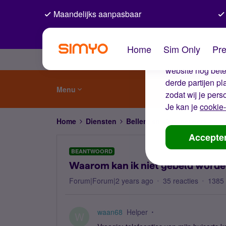
Maandelijks aanpasbaar
De coo
Home
Sim Only
Pre
Wij gebruiken co
website nog beter
derde partijen p
Menu
zodat wij je pers
Je kan je
cookie-
Home
Diensten
Bellen, sms'en, netwerk en
Accepte
BEANTWOORD
Waarom kan ik niet gebeld worden
Forum|Forum|2 years ago
35 reacties
1385
waan68
Helper
W