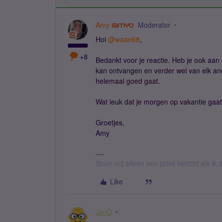
Amy
Moderator
Hoi
@waan68
,
+8
Bedankt voor je reactie. Heb je ook aan
kan ontvangen en verder wel van elk ande
helemaal goed gaat.
Wat leuk dat je morgen op vakantie gaat!
Groetjes,
Amy
Stuur mij alleen een privé bericht als i
Like
JanD