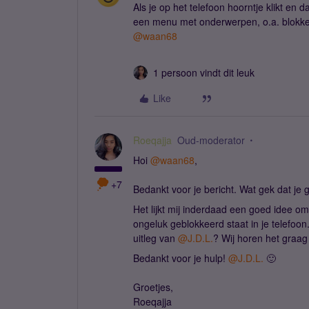
Als je op het telefoon hoorntje klikt en d
een menu met onderwerpen, o.a. blokk
@waan68
1 persoon vindt dit leuk
Like
Roeqajja
Oud-moderator
Hoi
@waan68
,
+7
Bedankt voor je bericht. Wat gek dat je g
Het lijkt mij inderdaad een goed idee o
ongeluk geblokkeerd staat in je telefoon
uitleg van
@J.D.L.
? Wij horen het graag 
Bedankt voor je hulp!
@J.D.L.
🙂
Groetjes,
Roeqajja