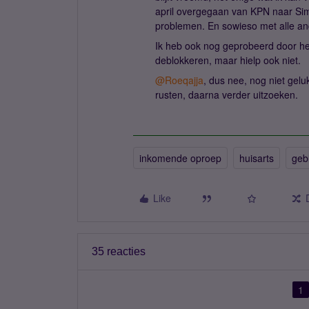
april overgegaan van KPN naar Si
problemen. En sowieso met alle a
Ik heb ook nog geprobeerd door h
deblokkeren, maar hielp ook niet.
@Roeqajja
, dus nee, nog niet gel
rusten, daarna verder uitzoeken.
inkomende oproep
huisarts
geb
Like
35 reacties
1