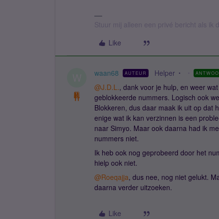
Stuur mij alleen een privé bericht als i
Like
waan68
Helper
AUTEUR
ANTWOO
W
@J.D.L.
, dank voor je hulp, en weer wat 
geblokkeerde nummers. Logisch ook wel, w
Blokkeren, dus daar maak ik uit op dat 
enige wat ik kan verzinnen is een probl
naar Simyo. Maar ook daarna had ik me
nummers niet.
Ik heb ook nog geprobeerd door het nu
hielp ook niet.
@Roeqajja
, dus nee, nog niet gelukt. M
daarna verder uitzoeken.
Like