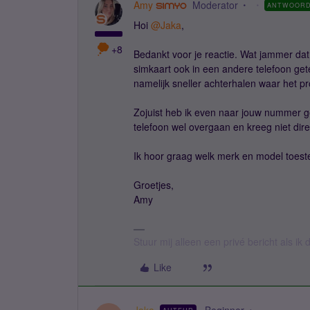
Amy
Moderator
ANTWOOR
Hoi
@Jaka
,
+8
Bedankt voor je reactie. Wat jammer dat
simkaart ook in een andere telefoon gete
namelijk sneller achterhalen waar het p
Zojuist heb ik even naar jouw nummer ge
telefoon wel overgaan en kreeg niet dir
Ik hoor graag welk merk en model toestel
Groetjes,
Amy
Stuur mij alleen een privé bericht als i
Like