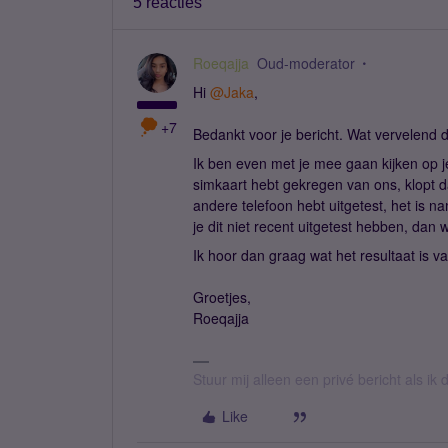
5 reacties
Roeqajja
Oud-moderator
Hi
@Jaka
,
+7
Bedankt voor je bericht. Wat vervelend 
Ik ben even met je mee gaan kijken op je
simkaart hebt gekregen van ons, klopt d
andere telefoon hebt uitgetest, het is nam
je dit niet recent uitgetest hebben, dan w
Ik hoor dan graag wat het resultaat is va
Groetjes,
Roeqajja
Stuur mij alleen een privé bericht als i
Like