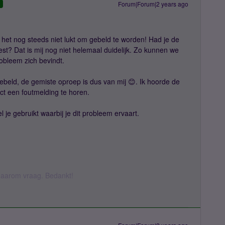
Forum|Forum|2 years ago
D
 het nog steeds niet lukt om gebeld te worden! Had je de
st? Dat is mij nog niet helemaal duidelijk. Zo kunnen we
robleem zich bevindt.
beld, de gemiste oproep is dus van mij 😊. Ik hoorde de
ect een foutmelding te horen.
 je gebruikt waarbij je dit probleem ervaart.
k daarom vraag. Bedankt!