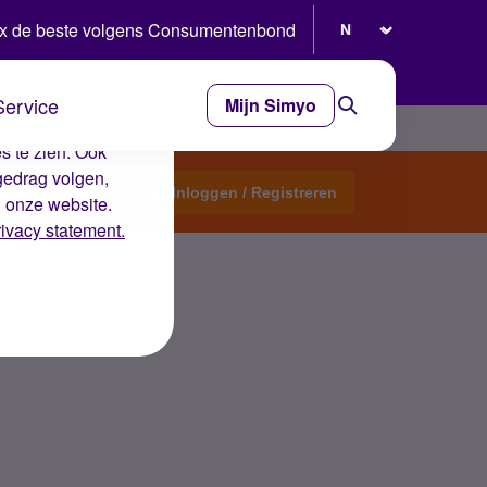
Selecteer taal
x de beste volgens Consumentenbond
Service
Mijn Simyo
e ervaring op de
s te zien. Ook
gedrag volgen,
Start een topic
Inloggen / Registreren
n onze website.
rivacy statement.