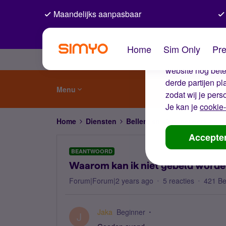
Maandelijks aanpasbaar
De coo
Home
Sim Only
Pre
Wij gebruiken co
website nog beter
derde partijen p
Menu
zodat wij je pers
Je kan je
cookie-
Home
Diensten
Bellen, sms'en, netwerk en
Accepte
BEANTWOORD
Waarom kan ik niet gebeld word
Forum|Forum|2 years ago
5 reacties
421 B
Jaka
Beginner
J