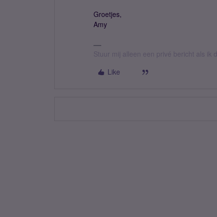
Groetjes,
Amy
Stuur mij alleen een privé bericht als i
Like