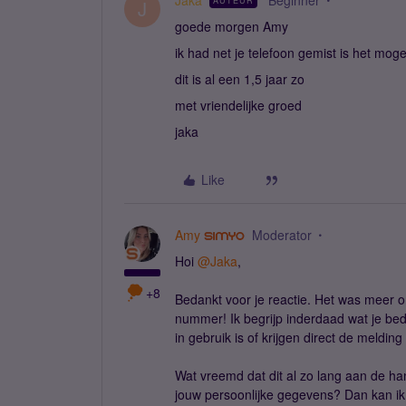
Jaka
Beginner
AUTEUR
J
goede morgen Amy
ik had net je telefoon gemist is het moge
dit is al een 1,5 jaar zo
met vriendelijke groed
jaka
Like
Amy
Moderator
Hoi
@Jaka
,
+8
Bedankt voor je reactie. Het was meer om
nummer! Ik begrijp inderdaad wat je bed
in gebruik is of krijgen direct de meldi
Wat vreemd dat dit al zo lang aan de han
jouw persoonlijke gegevens? Dan kan ik 