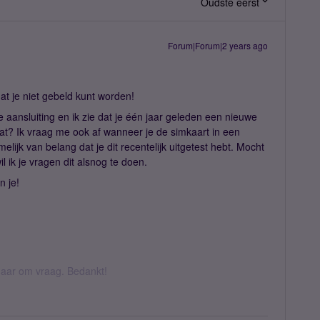
Oudste eerst
Forum|Forum|2 years ago
dat je niet gebeld kunt worden!
 aansluiting en ik zie dat je één jaar geleden een nieuwe
at? Ik vraag me ook af wanneer je de simkaart in een
elijk van belang dat je dit recentelijk uitgetest hebt. Mocht
il ik je vragen dit alsnog te doen.
n je!
k daar om vraag. Bedankt!