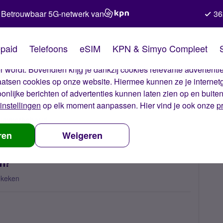
Betrouwbaar 5G-netwerk van
36
kies van Simyo
paid
Telefoons
eSIM
KPN & Simyo Compleet
okies op onze website. Met deze cookies zorgen wij ervoor dat j
 wordt. Bovendien krijg je dankzij cookies relevante advertentie
laatsen cookies op onze website. Hiermee kunnen ze je internet
oonlijke berichten of advertenties kunnen laten zien op en buite
instellingen
op elk moment aanpassen. Hier vind je ook onze
p
 nummerbehoud
Waarom kan ik niet gebeld worden?
ren
Weigeren
en?
ekeken