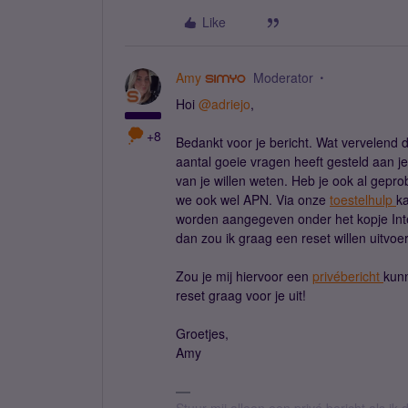
Like
Amy
Moderator
Hoi
@adriejo
,
+8
Bedankt voor je bericht. Wat vervelend da
aantal goeie vragen heeft gesteld aan 
van je willen weten. Heb je ook al gepr
we ook wel APN. Via onze
toestelhulp
k
worden aangegeven onder het kopje Inte
dan zou ik graag een reset willen uitvoe
Zou je mij hiervoor een
privébericht
kunn
reset graag voor je uit!
Groetjes,
Amy