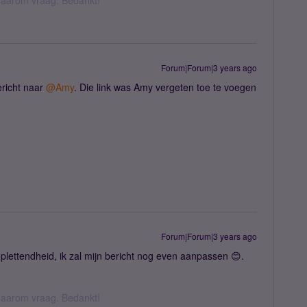
k daarom vraag. Bedankt!
Forum|Forum|3 years ago
richt naar
@Amy
. Die link was Amy vergeten toe te voegen
Forum|Forum|3 years ago
plettendheid, ik zal mijn bericht nog even aanpassen 😊.
k daarom vraag. Bedankt!