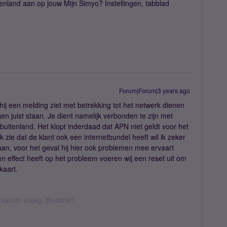
tenland aan op jouw Mijn Simyo? Instellingen, tabblad
Forum|Forum|3 years ago
ij een melding ziet met betrekking tot het netwerk dienen
ngen juist staan. Je dient namelijk verbonden te zijn met
t buitenland. Het klopt inderdaad dat APN niet geldt voor het
 zie dat de klant ook een internetbundel heeft wil ik zeker
aan, voor het geval hij hier ook problemen mee ervaart
en effect heeft op het probleem voeren wij een reset uit om
kaart.
k daarom vraag. Bedankt!