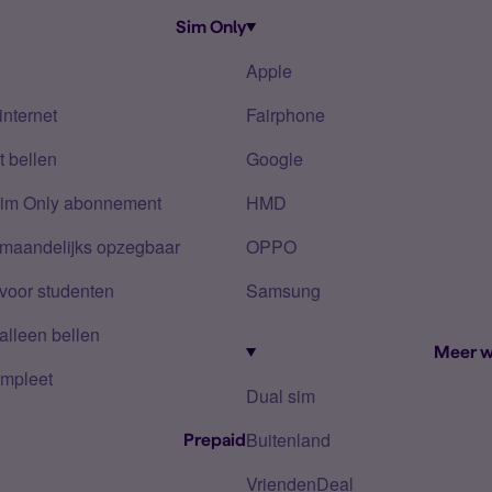
Sim Only
Apple
internet
Fairphone
 bellen
Google
Sim Only abonnement
HMD
 maandelijks opzegbaar
OPPO
voor studenten
Samsung
alleen bellen
Meer w
mpleet
Dual sim
Buitenland
Prepaid
VriendenDeal