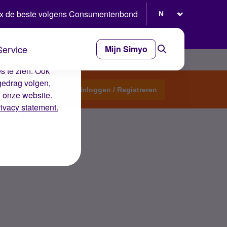
Selecteer taal
x de beste volgens Consumentenbond
Service
Mijn Simyo
e ervaring op de
s te zien. Ook
gedrag volgen,
Start een topic
Inloggen / Registreren
n onze website.
rivacy statement.