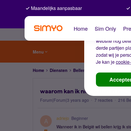
Maandelijks aanpasbaar
De coo
Home
Sim Only
Pre
Wij gebruiken co
website nog beter
derde partijen p
Menu
zodat wij je pers
Je kan je
cookie-
Home
Diensten
Bellen, sms'en, netwerk en
Accepte
waarom kan ik niet bellen in belgi
Forum|Forum|3 years ago
7 reacties
216 B
adriejo
Beginner
A
Wanneer ik in België wil bellen krijg ik