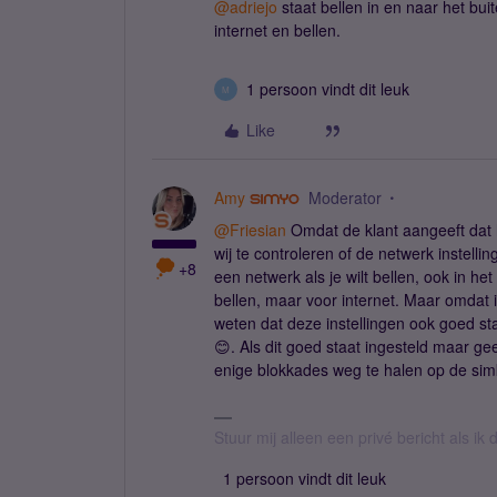
@adriejo
staat bellen in en naar het bui
internet en bellen.
1 persoon vindt dit leuk
M
Like
Amy
Moderator
@Friesian
Omdat de klant aangeeft dat h
wij te controleren of de netwerk instelli
+8
een netwerk als je wilt bellen, ook in he
bellen, maar voor internet. Maar omdat ik
weten dat deze instellingen ook goed st
😊. Als dit goed staat ingesteld maar ge
enige blokkades weg te halen op de sim
Stuur mij alleen een privé bericht als i
1 persoon vindt dit leuk