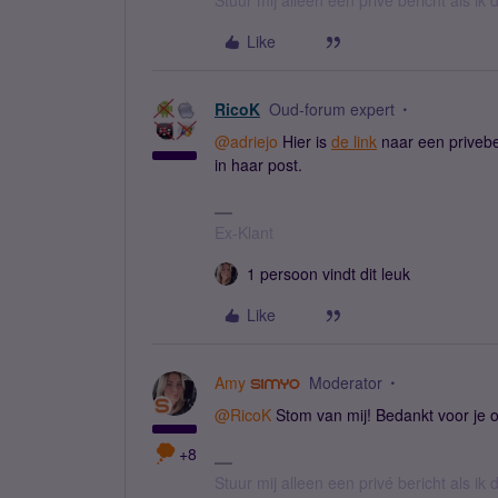
Stuur mij alleen een privé bericht als i
Like
RicoK
Oud-forum expert
@adriejo
Hier is
de link
naar een privebe
in haar post.
Ex-Klant
1 persoon vindt dit leuk
Like
Amy
Moderator
@RicoK
Stom van mij! Bedankt voor je o
+8
Stuur mij alleen een privé bericht als i