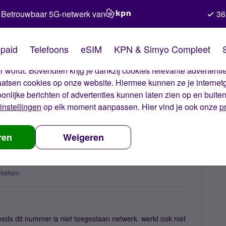
Betrouwbaar 5G-netwerk van
36
kies van Simyo
paid
Telefoons
eSIM
KPN & Simyo Compleet
okies op onze website. Met deze cookies zorgen wij ervoor dat j
 wordt. Bovendien krijg je dankzij cookies relevante advertentie
laatsen cookies op onze website. Hiermee kunnen ze je internet
oonlijke berichten of advertenties kunnen laten zien op en buite
instellingen
op elk moment aanpassen. Hier vind je ook onze
p
 nummerbehoud
waarom kan ik niet bellen in belgie?
ren
Weigeren
e?
ekeken
 steeds dit nummer is niet toegestaan netwerk werkt ook niet