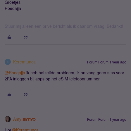
Groetjes,
Roeqajja
Stuur mij alleen een privé bericht als ik daar om vraag. Bedankt!
Keremtunca
Forum|Forum|1 year ago
K
@Roeqajja
ik heb hetzelfde probleem, ik ontvang geen sms voor
2FA inloggen bij apps op het eSIM telefoonnummer
Amy
Forum|Forum|1 year ago
Hoi ​
@Keremtunca
,