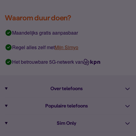
Waarom duur doen?
Maandelijks gratis aanpasbaar
Regel alles zelf met
Mijn Simyo
Het betrouwbare 5G-netwerk van
Over telefoons
Abonnement met telefoon
Populaire telefoons
Informatie over telefoons
Pixel 10
Sim Only
Alle telefoons
Pixel 9a
Sim Only