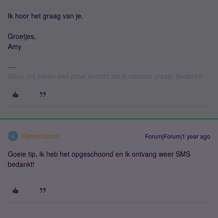
Ik hoor het graag van je.
Groetjes,
Amy
Stuur mij alleen een privé bericht als ik daarom vraag. Bedankt!
Keremtunca
Forum|Forum|1 year ago
K
Goeie tip, ik heb het opgeschoond en ik ontvang weer SMS
bedankt!