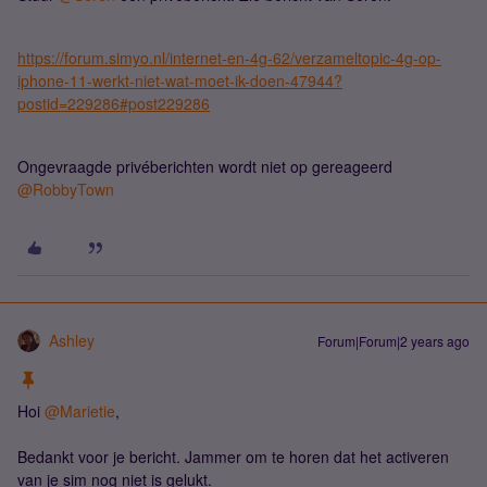
https://forum.simyo.nl/internet-en-4g-62/verzameltopic-4g-op-
iphone-11-werkt-niet-wat-moet-ik-doen-47944?
postid=229286#post229286
Ongevraagde privéberichten wordt niet op gereageerd
@RobbyTown
Ashley
Forum|Forum|2 years ago
Hoi
@Marietie
,
Bedankt voor je bericht. Jammer om te horen dat het activeren
van je sim nog niet is gelukt.