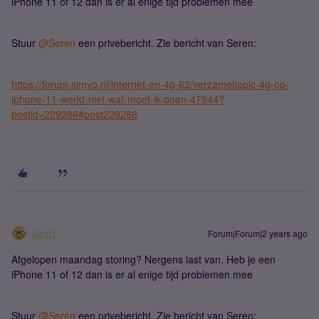
iPhone 11 of 12 dan is er al enige tijd problemen mee
Stuur
@Seren
een privebericht. Zie bericht van Seren:
https://forum.simyo.nl/internet-en-4g-62/verzameltopic-4g-op-
iphone-11-werkt-niet-wat-moet-ik-doen-47944?
postid=229286#post229286
JanD
Forum|Forum|2 years ago
Afgelopen maandag storing? Nergens last van. Heb je een
iPhone 11 of 12 dan is er al enige tijd problemen mee
Stuur
@Seren
een privebericht. Zie bericht van Seren: