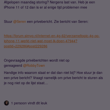
Afgelopen maandag storing? Nergens last van. Heb je een
iPhone 11 of 12 dan is er al enige tijd problemen mee
Stuur
@Seren
een privebericht. Zie bericht van Seren:
https://forum.simyo.nl/internet-en-4g-62/verzameltopic-4g-op-
iphone-11-werkt-niet-wat-moet-ik-doen-47944?
postid=229286#post229286
Ongevraagde privéberichten wordt niet op
gereageerd
@RobbyTown
Handige info waarom staat er dat dan niet bij? Hoe stuur je dan
een prive bericht? Vraagt namelijk om prive bericht te sturen als
je nog niet op de lijst staat…
1 persoon vindt dit leuk