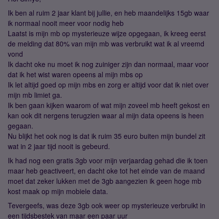
Ik ben al ruim 2 jaar klant bij jullie, en heb maandelijks 15gb waar
ik normaal nooit meer voor nodig heb
Laatst is mijn mb op mysterieuze wijze opgegaan, ik kreeg eerst
de melding dat 80% van mijn mb was verbruikt wat ik al vreemd
vond
Ik dacht oke nu moet ik nog zuiniger zijn dan normaal, maar voor
dat ik het wist waren opeens al mijn mbs op
Ik let altijd goed op mijn mbs en zorg er altijd voor dat ik niet over
mijn mb limiet ga.
Ik ben gaan kijken waarom of wat mijn zoveel mb heeft gekost en
kan ook dit nergens terugzien waar al mijn data opeens is heen
gegaan.
Nu blijkt het ook nog is dat ik ruim 35 euro buiten mijn bundel zit
wat in 2 jaar tijd nooit is gebeurd.
Ik had nog een gratis 3gb voor mijn verjaardag gehad die ik toen
maar heb geactiveert, en dacht oke tot het einde van de maand
moet dat zeker lukken met de 3gb aangezien ik geen hoge mb
kost maak op mijn mobiele data.
Tevergeefs, was deze 3gb ook weer op mysterieuze verbruikt in
een tijdsbestek van maar een paar uur