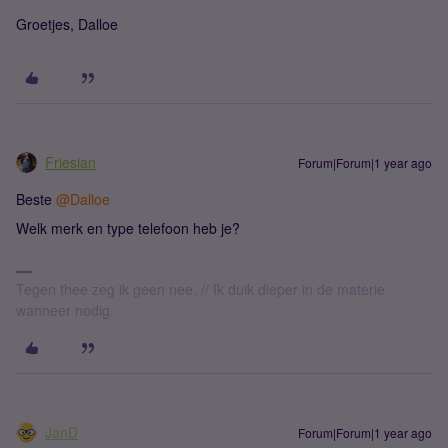
Groetjes, Dalloe
Friesian
Forum|Forum|1 year ago
Beste ​
@Dalloe
Welk merk en type telefoon heb je?
Tegen thee zeg ik geen nee. // Ik duik dieper in de materie
wanneer nodig.
JanD
Forum|Forum|1 year ago