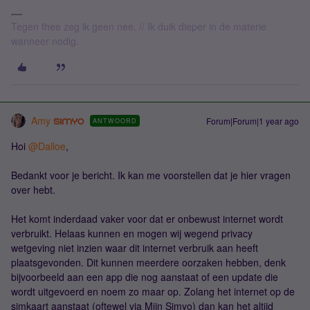
Tegen thee zeg ik geen nee. // Ik duik dieper in de materie
wanneer nodig.
Amy
Forum|Forum|1 year ago
ANTWOORD
Hoi ​
@Dalloe
,
Bedankt voor je bericht. Ik kan me voorstellen dat je hier vragen
over hebt.
Het komt inderdaad vaker voor dat er onbewust internet wordt
verbruikt. Helaas kunnen en mogen wij wegend privacy
wetgeving niet inzien waar dit internet verbruik aan heeft
plaatsgevonden. Dit kunnen meerdere oorzaken hebben, denk
bijvoorbeeld aan een app die nog aanstaat of een update die
wordt uitgevoerd en noem zo maar op. Zolang het internet op de
simkaart aanstaat (oftewel via Mijn Simyo) dan kan het altijd