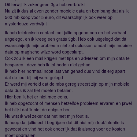
Dit terwijl ik zeker geen 3gb heb verbruikt
Nu zit ik dus al even zonder mobiele data en ben bang dat als ik
500 mb koop voor 5 euro, dit waarschijnlijk ook weer op
mysterieuze verdwijnt
Ik heb telefonisch contact met jullie opgenomen en het verhaal
uitgelegd, en ik kreeg een gratis 3gb. Heb ook uitgelegd dat dit
waarschijnlijk mijn probleem niet zal oplossen omdat mijn mobiele
data op magische wijze word opgeslurpt.
Ook zou ik een mail krijgen met tips en adviezen om mijn data te
besparen.. deze heb ik tot heden niet gehad
Ik heb hier normaal nooit last van gehad dus vind dit erg apart
dat de fout bij mij werd gelegd
Er werd mij verteld dat de mbs geregistreert zijn op mijn mobiele
data dus ik zal het moeten betalen.
Hier ben ik het er niet mee eens.
Ik heb opgezocht of mensen hetzelfde probleem ervaren en jawel
het blijkt dat ik niet de enigste ben.
Nu wist ik wel zeker dat het niet mijn fout is.
Ik hoop dat jullie echt begrijpen dat dit niet mijn fout/intentie is
geweest en vind het ook oneerlijk dat ik alsnog voor de kosten
moet opdraaien.