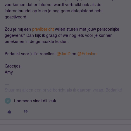
voorkomen dat er internet wordt verbruikt ook als de
internetbundel op is en je nog geen dataplafond hebt
geactiveerd.
Zou je mij een
privébericht
willen sturen met jouw persoonlijke
gegevens? Dan kijk ik graag of we nog iets voor je kunnen
betekenen in de gemaakte kosten.
Bedankt voor jullie reacties! ​
@JanD
en ​
@Friesian
Groetjes,
Amy
Stuur mij alleen een privé bericht als ik daarom vraag. Bedankt!
1 persoon vindt dit leuk
D