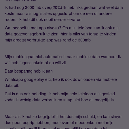
Ik had nog 3000 mb over,(20%) ik heb niks gedaan wat veel data
koste maar alsnog is alles opgeslurpt om de een of andere
reden.. ik heb dit ook nooit eerder ervaren
Wat bedoelt u met app niveau? Op mijn telefoon kan ik ook mijn
data gegevensgebruik te zien, hier is niks van terug te vinden
mijn grootst verbruikte app was rond de 300mb
Mijn mobiel gaat niet automatisch naar mobiele data wanneer ik
wifi heb ingeschakeld of op wifi zit
Data besparing heb ik aan
Whatsapp googleplay etc, heb ik ook downloaden via mobiele
data uit.
Dat is dus ook het ding, ik heb mijn hele telefoon al ingesteld
zodat ik weinig data verbruik en snap niet hoe dit mogelijk is.
Maar als ik het zo begrijp blijft het dus mijn schuld, en kan simyo
dus geen begrip hebben, meeleven of meedenken met mijn
situatie.. dit terwijl ik zoals al gezegd altijd op me data let.