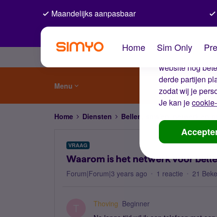
Maandelijks aanpasbaar
De coo
Home
Sim Only
Pre
Wij gebruiken co
website nog beter
derde partijen p
Menu
zodat wij je pers
Je kan je
cookie-
Home
Diensten
Bellen, sms'en, netwerk en
Accepte
VRAAG
Waarom is het netwerk voor belle
Forum|Forum|3 years ago
1 reactie
21 Bek
Thoving
Beginner
T