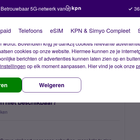
Betrouwbaar 5G-netwerk van
36
kies van Simyo
paid
Telefoons
eSIM
KPN & Simyo Compleet
okies op onze website. Met deze cookies zorgen wij ervoor dat j
 wordt. Bovendien krijg je dankzij cookies relevante advertentie
laatsen cookies op onze website. Hiermee kunnen ze je internet
oonlijke berichten of advertenties kunnen laten zien op en buite
instellingen
op elk moment aanpassen. Hier vind je ook onze
p
 nummerbehoud
Waarom is het netwerk voor bellen niet beschikbaar
ren
Weigeren
n niet beschikbaar?
eken