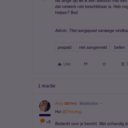
Na lange tijd wil ik een telefoon met ee
dat netwerk niet beschikbaar is. Heb n
helpen? Bvd
Admin: Titel aangepast vanwege vindba
prepaid
niet aangemeld
bellen
Like
1 reactie
Amy
Moderator
Hoi
@Thoving
,
+8
Bedankt voor je bericht. Wat onhandig d