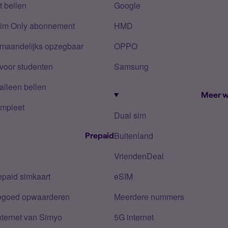
 bellen
Google
Sim Only abonnement
HMD
 maandelijks opzegbaar
OPPO
voor studenten
Samsung
alleen bellen
Meer w
mpleet
Dual sim
Buitenland
Prepaid
VriendenDeal
epaid simkaart
eSIM
tegoed opwaarderen
Meerdere nummers
nternet van Simyo
5G internet