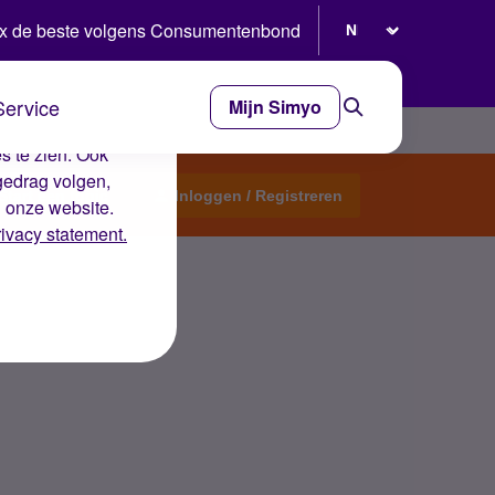
Selecteer taal
x de beste volgens Consumentenbond
Service
Mijn Simyo
e ervaring op de
s te zien. Ook
gedrag volgen,
Start een topic
Inloggen / Registreren
n onze website.
rivacy statement.
?