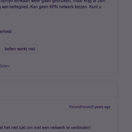
n Symyo simkaart weer gaan gebruiken, maar krijg te zien
og wel beltegoed. Kan geen KPN netwerk kiezen. Kunt u
arheid.
bellen werkt niet
Delen
Forum|Forum|3 years ago
at het niet lukt om met een netwerk te verbinden!