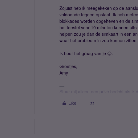
Zojuist heb ik meegekeken op de aansluit
voldoende tegoed opstaat. Ik heb metee
blokkades worden opgeheven en de simk
het toestel voor 10 minuten kunnen uits
helpen zou je dan de simkaart in een an
waar het probleem in zou kunnen zitten.
Ik hoor het graag van je 😊.
Groetjes,
Amy
Stuur mij alleen een privé bericht als i
Like