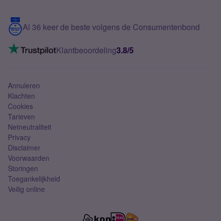
Samsung S25 FE
Blog
5G internet
Contact
Al 36 keer de beste volgens de Consumentenbond
Mobiel internet
VoLTE 4G bellen
Klantbeoordeling
3.8/5
Mobiel abonnement
Simkaart
Annuleren
Klachten
Cookies
Tarieven
Netneutraliteit
Privacy
Disclaimer
Voorwaarden
Storingen
Toegankelijkheid
Veilig online