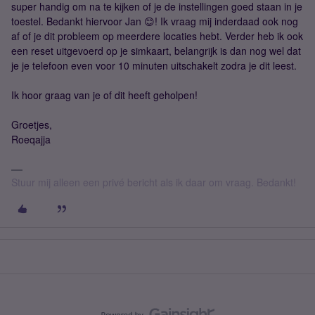
super handig om na te kijken of je de instellingen goed staan in je
toestel. Bedankt hiervoor Jan 😊! Ik vraag mij inderdaad ook nog
af of je dit probleem op meerdere locaties hebt. Verder heb ik ook
een reset uitgevoerd op je simkaart, belangrijk is dan nog wel dat
je je telefoon even voor 10 minuten uitschakelt zodra je dit leest.
Ik hoor graag van je of dit heeft geholpen!
Groetjes,
Roeqajja
Stuur mij alleen een privé bericht als ik daar om vraag. Bedankt!