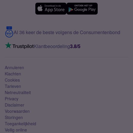
eSIM
Samsung A56
Over Simyo
Samsung
Meerdere nummers
Samsung S25 FE
Blog
5G internet
Contact
Al 36 keer de beste volgens de Consumentenbond
Mobiel internet
VoLTE 4G bellen
Klantbeoordeling
3.8/5
Mobiel abonnement
Simkaart
Annuleren
Klachten
Cookies
Tarieven
Netneutraliteit
Privacy
Disclaimer
Voorwaarden
Storingen
Toegankelijkheid
Veilig online