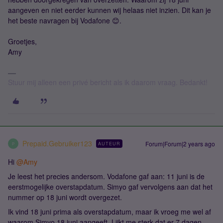
aangeven en niet eerder kunnen wij helaas niet inzien. Dit kan je
het beste navragen bij Vodafone 😊.
Groetjes,
Amy
Stuur mij alleen een privé bericht als ik daarom vraag. Bedankt!
Prepaid.Gebruiker123
Forum|Forum|2 years ago
AUTEUR
P
Hi
@Amy
Je leest het precies andersom. Vodafone gaf aan: 11 juni is de
eerstmogelijke overstapdatum. Simyo gaf vervolgens aan dat het
nummer op 18 juni wordt overgezet.
Ik vind 18 juni prima als overstapdatum, maar ik vroeg me wel af
waarom Simyo 18 juni aangeeft. Lijkt me sterk dat er 7 dagen