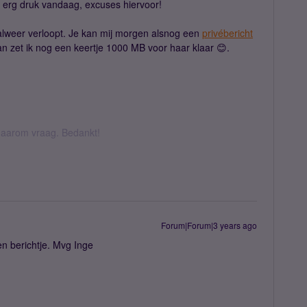
ad erg druk vandaag, excuses hiervoor!
lweer verloopt. Je kan mij morgen alsnog een
privébericht
n zet ik nog een keertje 1000 MB voor haar klaar 😊.
k daarom vraag. Bedankt!
Forum|Forum|3 years ago
en berichtje. Mvg Inge