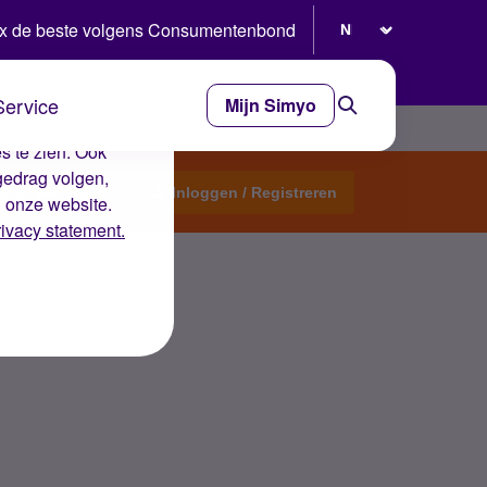
Selecteer taal
x de beste volgens Consumentenbond
Service
Mijn Simyo
e ervaring op de
s te zien. Ook
gedrag volgen,
Start een topic
Inloggen / Registreren
n onze website.
rivacy statement.
enland?