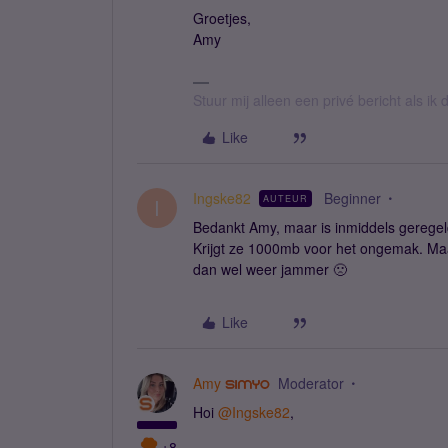
Groetjes,
Amy
Stuur mij alleen een privé bericht als i
Like
Ingske82
Beginner
AUTEUR
I
Bedankt Amy, maar is inmiddels geregeld
Krijgt ze 1000mb voor het ongemak. Maa
dan wel weer jammer 🙁
Like
Amy
Moderator
Hoi
@Ingske82
,
+8