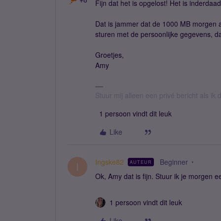
Fijn dat het is opgelost! Het is inderda
Dat is jammer dat de 1000 MB morgen a
sturen met de persoonlijke gegevens, da
Groetjes,
Amy
Stuur mij alleen een privé bericht als i
1 persoon vindt dit leuk
Like
Ingske82
Beginner
AUTEUR
I
Ok, Amy dat is fijn. Stuur ik je morgen e
1 persoon vindt dit leuk
Like