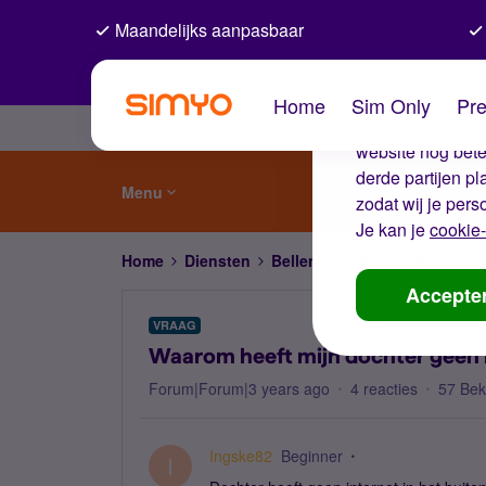
Maandelijks aanpasbaar
De coo
Home
Sim Only
Pre
Wij gebruiken co
website nog beter
derde partijen p
Menu
zodat wij je pers
Je kan je
cookie-
Home
Diensten
Bellen, sms'en, netwerk en
Accepte
VRAAG
Waarom heeft mijn dochter geen i
Forum|Forum|3 years ago
4 reacties
57 Be
Ingske82
Beginner
I