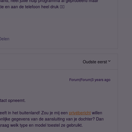
enland, heel jullie hulp programma al geprobeerd maar
 en aan de telefoon heel druk 😵‍💫
Delen
Oudste eerst
Forum|Forum|3 years ago
ntact opneemt.
eeft in het buitenland! Zou je mij een
privébericht
willen
lijke gegevens van de aansluiting van je dochter? Dan
graag welk type en model toestel ze gebruikt.