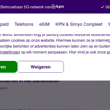
Betrouwbaar 5G-netwerk van
36
kies van Simyo
paid
Telefoons
eSIM
KPN & Simyo Compleet
okies op onze website. Met deze cookies zorgen wij ervoor dat j
 wordt. Bovendien krijg je dankzij cookies relevante advertentie
laatsen cookies op onze website. Hiermee kunnen ze je internet
oonlijke berichten of advertenties kunnen laten zien op en buite
instellingen
op elk moment aanpassen. Hier vind je ook onze
p
 nummerbehoud
Waarom heeft mijn dochter geen internet in het buit
ren
Weigeren
nternet in het buitenland?
keken