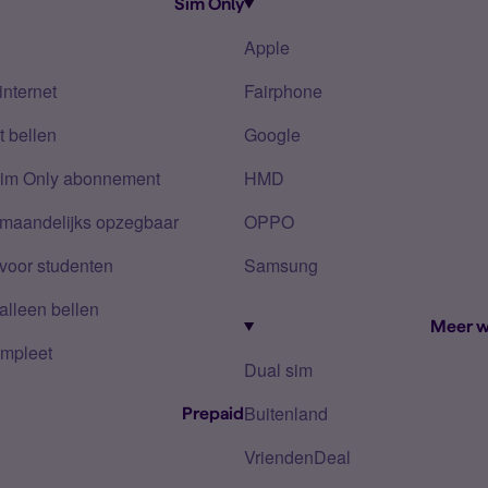
Sim Only
Apple
internet
Fairphone
 bellen
Google
Sim Only abonnement
HMD
 maandelijks opzegbaar
OPPO
voor studenten
Samsung
alleen bellen
Meer w
mpleet
Dual sim
Buitenland
Prepaid
VriendenDeal