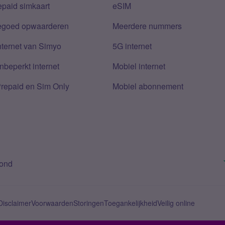
epaid simkaart
eSIM
tegoed opwaarderen
Meerdere nummers
nternet van Simyo
5G internet
nbeperkt internet
Mobiel internet
Prepaid en Sim Only
Mobiel abonnement
bond
Disclaimer
Voorwaarden
Storingen
Toegankelijkheid
Veilig online