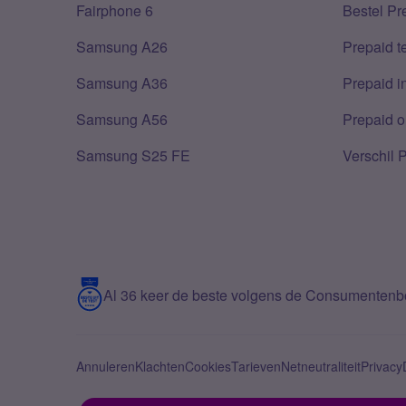
Fairphone 6
Bestel Pr
Samsung A26
Prepaid 
Samsung A36
Prepaid i
Samsung A56
Prepaid o
Samsung S25 FE
Verschil 
Al 36 keer de beste volgens de Consumenten
Annuleren
Klachten
Cookies
Tarieven
Netneutraliteit
Privacy