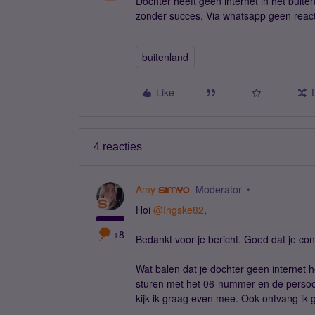
Dochter heeft geen internet in het buit
zonder succes. Via whatsapp geen reactie
buitenland
Like
4 reacties
Amy
Moderator
Hoi
@Ingske82
,
+8
Bedankt voor je bericht. Goed dat je co
Wat balen dat je dochter geen internet h
sturen met het 06-nummer en de persoon
kijk ik graag even mee. Ook ontvang ik 