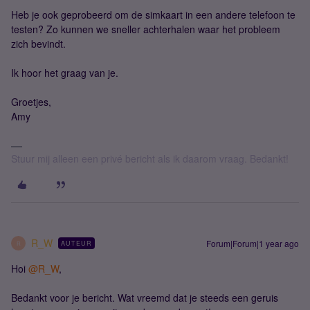
Heb je ook geprobeerd om de simkaart in een andere telefoon te
testen? Zo kunnen we sneller achterhalen waar het probleem
zich bevindt.
Ik hoor het graag van je.
Groetjes,
Amy
Stuur mij alleen een privé bericht als ik daarom vraag. Bedankt!
R_W
Forum|Forum|1 year ago
AUTEUR
R
Hoi ​
@R_W
,
Bedankt voor je bericht. Wat vreemd dat je steeds een geruis