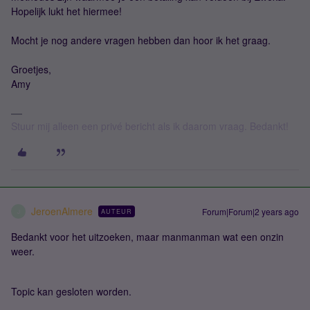
Hopelijk lukt het hiermee!
Mocht je nog andere vragen hebben dan hoor ik het graag.
Groetjes,
Amy
Stuur mij alleen een privé bericht als ik daarom vraag. Bedankt!
JeroenAlmere
Forum|Forum|2 years ago
AUTEUR
J
Bedankt voor het uitzoeken, maar manmanman wat een onzin
weer.
Topic kan gesloten worden.