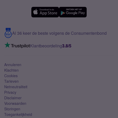
Forum
OPPO
Simyo Compleet
eSIM
Samsung A56
Over Simyo
Samsung
Meerdere nummers
Samsung S25 FE
Blog
5G internet
Contact
Al 36 keer de beste volgens de Consumentenbond
Mobiel internet
VoLTE 4G bellen
Klantbeoordeling
3.8/5
Mobiel abonnement
Simkaart
Annuleren
Klachten
Cookies
Tarieven
Netneutraliteit
Privacy
Disclaimer
Voorwaarden
Storingen
Toegankelijkheid