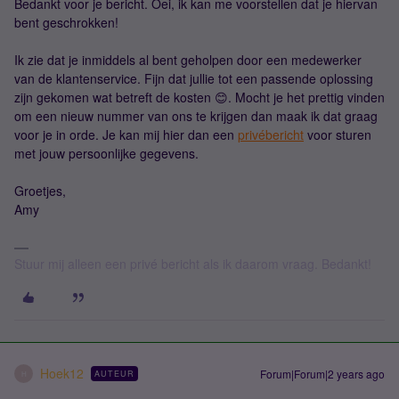
Bedankt voor je bericht. Oei, ik kan me voorstellen dat je hiervan
bent geschrokken!
Ik zie dat je inmiddels al bent geholpen door een medewerker
van de klantenservice. Fijn dat jullie tot een passende oplossing
zijn gekomen wat betreft de kosten 😊. Mocht je het prettig vinden
om een nieuw nummer van ons te krijgen dan maak ik dat graag
voor je in orde. Je kan mij hier dan een
privébericht
voor sturen
met jouw persoonlijke gegevens.
Groetjes,
Amy
Stuur mij alleen een privé bericht als ik daarom vraag. Bedankt!
Hoek12
Forum|Forum|2 years ago
AUTEUR
H