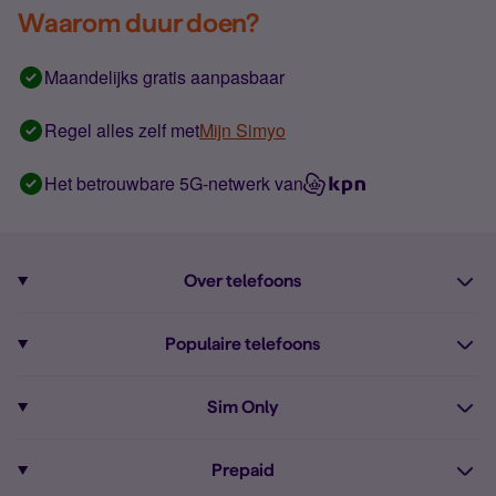
Waarom duur doen?
Maandelijks gratis aanpasbaar
Regel alles zelf met
Mijn Simyo
Het betrouwbare 5G-netwerk van
Over telefoons
Abonnement met telefoon
Populaire telefoons
Informatie over telefoons
Pixel 10
Sim Only
Alle telefoons
Pixel 9a
Sim Only
Prepaid
iPhone 16
Sim Only internet