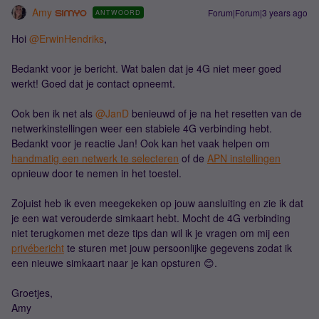
Amy
Forum|Forum|3 years ago
ANTWOORD
Hoi
@ErwinHendriks
,
Bedankt voor je bericht. Wat balen dat je 4G niet meer goed
werkt! Goed dat je contact opneemt.
Ook ben ik net als
@JanD
benieuwd of je na het resetten van de
netwerkinstellingen weer een stabiele 4G verbinding hebt.
Bedankt voor je reactie Jan! Ook kan het vaak helpen om
handmatig een netwerk te selecteren
of de
APN instellingen
opnieuw door te nemen in het toestel.
Zojuist heb ik even meegekeken op jouw aansluiting en zie ik dat
je een wat verouderde simkaart hebt. Mocht de 4G verbinding
niet terugkomen met deze tips dan wil ik je vragen om mij een
privébericht
te sturen met jouw persoonlijke gegevens zodat ik
een nieuwe simkaart naar je kan opsturen 😊.
Groetjes,
Amy