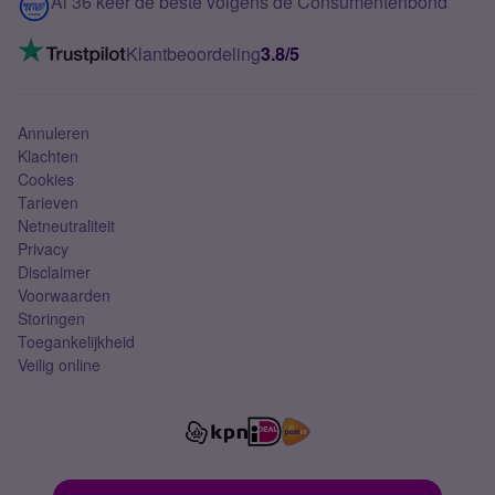
Contact
Al 36 keer de beste volgens de Consumentenbond
Mobiel internet
VoLTE 4G bellen
Klantbeoordeling
3.8/5
Mobiel abonnement
Simkaart
Annuleren
Klachten
Cookies
Tarieven
Netneutraliteit
Privacy
Disclaimer
Voorwaarden
Storingen
Toegankelijkheid
Veilig online