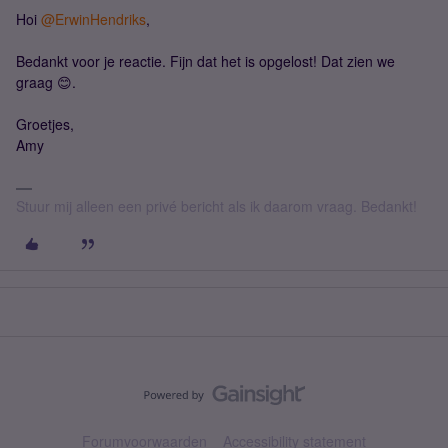
Hoi
@ErwinHendriks
,
Bedankt voor je reactie. Fijn dat het is opgelost! Dat zien we
graag 😊.
Groetjes,
Amy
Stuur mij alleen een privé bericht als ik daarom vraag. Bedankt!
Forumvoorwaarden
Accessibility statement