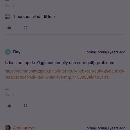
Klant
1 persoon vindt dit leuk
Ray
Forum|Forum|3 years ago
R
Ik lees net op de Ziggo community een soortgelijk probleem.
https://community.ziggo.nl/t5/Internet/ik-heb-een-eufy-2k-deurbel-
maar-zonder-wifi-kan-ik-niet-live/m-p/1133083#M195131
Klant
Amy
Forum|Forum|3 years ago