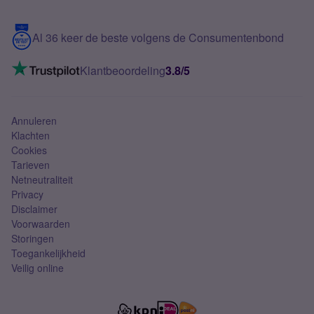
Samsung S25 FE
Blog
5G internet
Contact
Al 36 keer de beste volgens de Consumentenbond
Mobiel internet
VoLTE 4G bellen
Klantbeoordeling
3.8/5
Mobiel abonnement
Simkaart
Annuleren
Klachten
Cookies
Tarieven
Netneutraliteit
Privacy
Disclaimer
Voorwaarden
Storingen
Toegankelijkheid
Veilig online