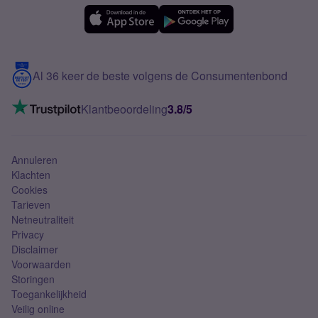
eSIM
Samsung A56
Over Simyo
Samsung
Meerdere nummers
Samsung S25 FE
Blog
5G internet
Contact
Al 36 keer de beste volgens de Consumentenbond
Mobiel internet
VoLTE 4G bellen
Klantbeoordeling
3.8/5
Mobiel abonnement
Simkaart
Annuleren
Klachten
Cookies
Tarieven
Netneutraliteit
Privacy
Disclaimer
Voorwaarden
Storingen
Toegankelijkheid
Veilig online