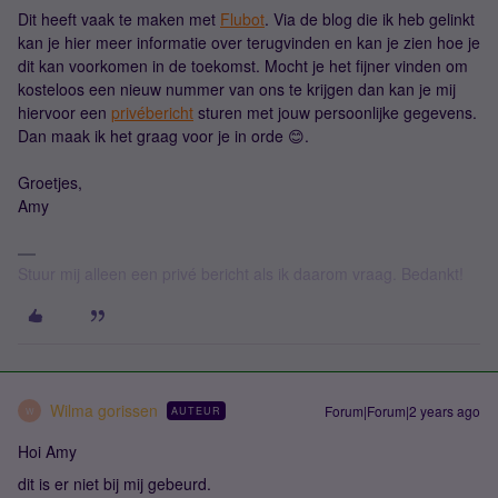
Dit heeft vaak te maken met
Flubot
. Via de blog die ik heb gelinkt
kan je hier meer informatie over terugvinden en kan je zien hoe je
dit kan voorkomen in de toekomst. Mocht je het fijner vinden om
kosteloos een nieuw nummer van ons te krijgen dan kan je mij
hiervoor een
privébericht
sturen met jouw persoonlijke gegevens.
Dan maak ik het graag voor je in orde 😊.
Groetjes,
Amy
Stuur mij alleen een privé bericht als ik daarom vraag. Bedankt!
Wilma gorissen
Forum|Forum|2 years ago
AUTEUR
W
Hoi Amy
dit is er niet bij mij gebeurd.