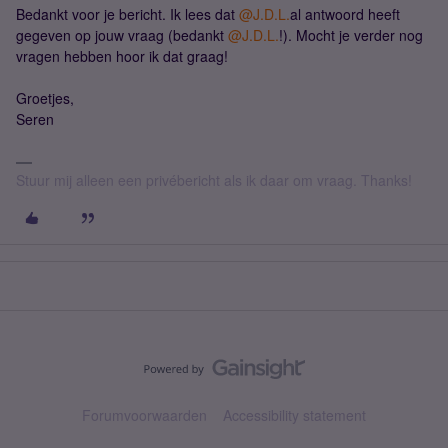
Bedankt voor je bericht. Ik lees dat
@J.D.L.
al antwoord heeft
gegeven op jouw vraag (bedankt
@J.D.L.
!). Mocht je verder nog
vragen hebben hoor ik dat graag!
Groetjes,
Seren
Stuur mij alleen een privébericht als ik daar om vraag. Thanks!
Forumvoorwaarden
Accessibility statement