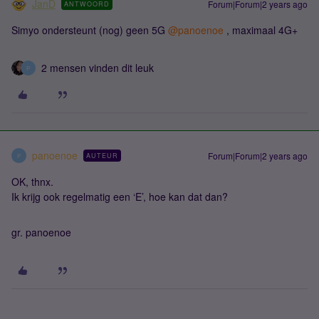
JanD
Forum|Forum|2 years ago
ANTWOORD
Simyo ondersteunt (nog) geen 5G
@panoenoe
, maximaal 4G+
2 mensen vinden dit leuk
P
panoenoe
Forum|Forum|2 years ago
AUTEUR
P
OK, thnx.
Ik krijg ook regelmatig een ‘E’, hoe kan dat dan?
gr. panoenoe