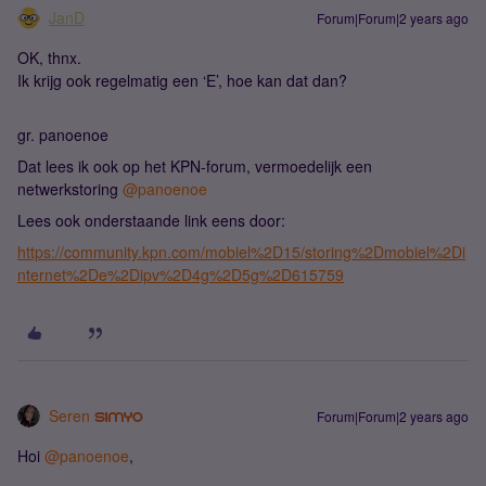
JanD
Forum|Forum|2 years ago
OK, thnx.
Ik krijg ook regelmatig een ‘E’, hoe kan dat dan?
gr. panoenoe
Dat lees ik ook op het KPN-forum, vermoedelijk een
netwerkstoring
@panoenoe
Lees ook onderstaande link eens door:
https://community.kpn.com/mobiel%2D15/storing%2Dmobiel%2Di
nternet%2De%2Dipv%2D4g%2D5g%2D615759
Seren
Forum|Forum|2 years ago
Hoi
@panoenoe
,