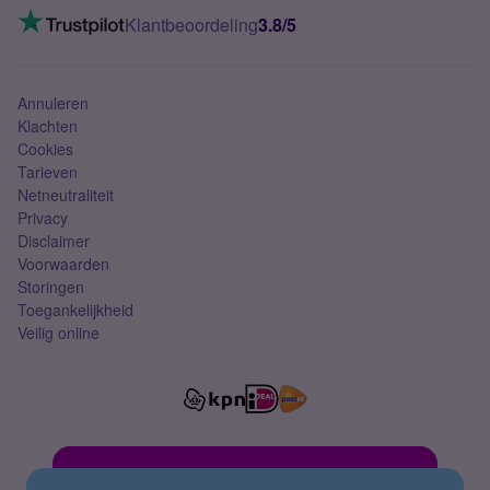
VoLTE 4G bellen
Klantbeoordeling
3.8/5
Mobiel abonnement
Simkaart
Annuleren
Klachten
Cookies
Tarieven
Netneutraliteit
Privacy
Disclaimer
Voorwaarden
Storingen
Toegankelijkheid
Veilig online