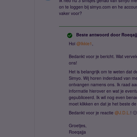
Ik heb nu 3 smsjes gehad van simyo me
on te loggen bij simyo.com en he accoun
vaker voor?
Beste antwoord door
Roeqaj
Hoi
@Ikkie1
,
Bedankt voor je bericht. Wat verv
ons!
Het is belangrijk om te weten dat 
Simyo. Wij horen inderdaad van mee
ontvangen namens ons. Ik raad a
informatie hierover en wat je eventu
gepubliceerd. Ik wil nog even benad
moet klikken en dat je het beste d
Bedankt voor je reactie
@J.D.L.
! 🙂
Groetjes,
Roeqajja