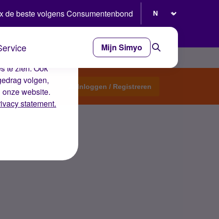
Selecteer taal
x de beste volgens Consumentenbond
Service
Mijn Simyo
e ervaring op de
s te zien. Ook
gedrag volgen,
Start een topic
Inloggen / Registreren
n onze website.
rivacy statement.
ende 06-nummers?