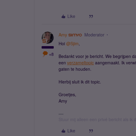
Like
Amy
Moderator
Hoi
@Sjim
,
+8
Bedankt voor je bericht. We begrijpen dat
een
verzameltopic
aangemaakt. Ik verwij
gaten te houden.
Hierbij sluit ik dit topic.
Groetjes,
Amy
Stuur mij alleen een privé bericht als i
Like