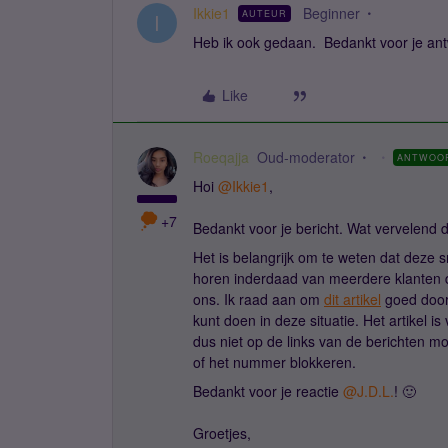
Ikkie1
Beginner
AUTEUR
I
Heb ik ook gedaan. Bedankt voor je an
Like
Roeqajja
Oud-moderator
ANTWOO
Hoi
@Ikkie1
,
+7
Bedankt voor je bericht. Wat vervelend
Het is belangrijk om te weten dat deze 
horen inderdaad van meerdere klanten d
ons. Ik raad aan om
dit artikel
goed door 
kunt doen in deze situatie. Het artikel 
dus niet op de links van de berichten mo
of het nummer blokkeren.
Bedankt voor je reactie
@J.D.L.
! 🙂
Groetjes,