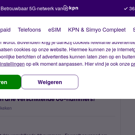
Betrouwbaar 5G-netwerk van
36
kies van Simyo
paid
Telefoons
eSIM
KPN & Simyo Compleet
okies op onze website. Met deze cookies zorgen wij ervoor dat j
 wordt. Bovendien krijg je dankzij cookies relevante advertentie
laatsen cookies op onze website. Hiermee kunnen ze je internet
oonlijke berichten of advertenties kunnen laten zien op en buite
instellingen
op elk moment aanpassen. Hier vind je ook onze
p
 nummerbehoud
Waarom heb ik 3 sms'jes gehad van drie verschill
ren
Weigeren
an drie verschillende 06-nummers?
ekeken