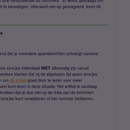
t drie verschillende 06 nummers. Er wordt gevraagd om
t te bevestigen. Uiteraard niet op gereageerd, komt dit
ja
elend dat je meerdere spamberichten ontvangt namens
deze sms’jes inderdaad
NIET
afkomstig zijn vanuit
rdere klanten dat zij de afgelopen tijd spam sms’jes
an om
dit artikel
goed door te lezen voor meer
eel kunt doen in deze situatie. Het artikel is vandaag
rukken dat je dus niet op de links van de berichten
e sms’jes kunt verwijderen of het nummer blokkeren.