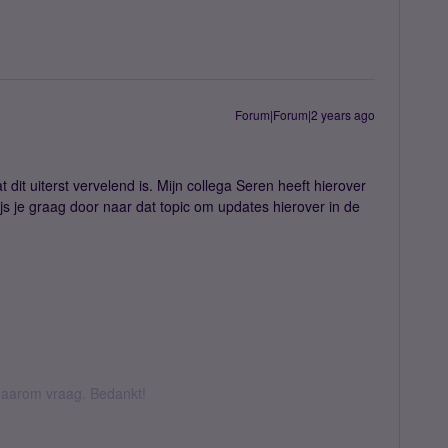
Forum|Forum|2 years ago
 dit uiterst vervelend is. Mijn collega Seren heeft hierover
s je graag door naar dat topic om updates hierover in de
k daarom vraag. Bedankt!