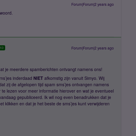
Forum|Forum|2 years ago
twoord.
Forum|Forum|2 years ago
RD
 dat je meerdere spamberichten ontvangt namens ons!
sms’jes inderdaad
NIET
afkomstig zijn vanuit Simyo. Wij
at zij de afgelopen tijd spam sms’jes ontvangen namens
te lezen voor meer informatie hierover en wat je eventueel
is vandaag gepubliceerd. Ik wil nog even benadrukken dat je
et klikken en dat je het beste de sms’jes kunt verwijderen