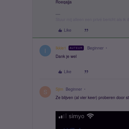
Roeqajja
Stuur mij alleen een privé bericht als i
Like
Ikkie1
Beginner
AUTEUR
I
Dank je wel
Like
Sjim
Beginner
S
Ze blijven (al vier keer) proberen door 