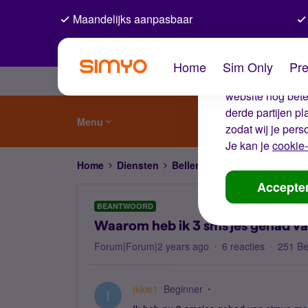
Maandelijks aanpasbaar
De coo
Home
Sim Only
Pre
Wij gebruiken co
website nog beter
derde partijen p
Menu
zodat wij je pers
Je kan je
cookie-
Home
Diensten
Bellen, sms'en, netwerk en
Accepte
BEANTWOORD
Waarom heb ik 3 sms'jes gehad v
Forum|Forum|2 years ago
6 reacties
251 B
Ikkie1
Beginner
I