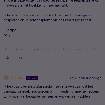
en dat je deze kosten dan ook niet zelf hoeft te betalen die je kan
maken als je het tijdelijke nummer gebruikt.
Ik hoor het graag van je zodat ik dit even met de collega kan
bespreken die je hebt gesproken via ons WhatsApp kanaal.
Groetjes,
Amy
Stuur mij alleen een privé bericht als ik daarom vraag. Bedankt!
Snarfx47
Forum|Forum|3 years ago
AUTEUR
S
Ik heb daarover niets afgesproken ze vertelden daar dat het
vandaag geregeld zou worden om mn oude nummer te hebben.
En ik moet wel bepaalde mensen bellen, kan niet wachten.