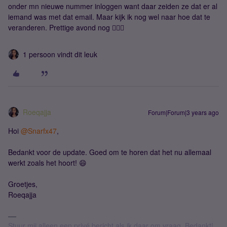
onder mn nieuwe nummer inloggen want daar zeiden ze dat er al
iemand was met dat email. Maar kijk ik nog wel naar hoe dat te
veranderen. Prettige avond nog 👍🏼😃
1 persoon vindt dit leuk
Roeqajja
Forum|Forum|3 years ago
Hoi
@Snarfx47
,
Bedankt voor de update. Goed om te horen dat het nu allemaal
werkt zoals het hoort! 😄
Groetjes,
Roeqajja
Stuur mij alleen een privé bericht als ik daar om vraag. Bedankt!