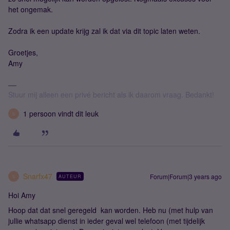
het ongemak.
Zodra ik een update krijg zal ik dat via dit topic laten weten.
Groetjes,
Amy
Stuur mij alleen een privé bericht als ik daarom vraag. Bedankt!
1 persoon vindt dit leuk
S
Snarfx47
Forum|Forum|3 years ago
AUTEUR
S
Hoi Amy
Hoop dat dat snel geregeld kan worden. Heb nu (met hulp van
jullie whatsapp dienst in ieder geval wel telefoon (met tijdelijk