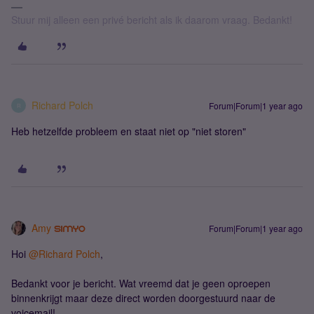
Stuur mij alleen een privé bericht als ik daarom vraag. Bedankt!
Richard Polch
Forum|Forum|1 year ago
R
Heb hetzelfde probleem en staat niet op "niet storen"
Amy
Forum|Forum|1 year ago
Hoi ​
@Richard Polch
,
Bedankt voor je bericht. Wat vreemd dat je geen oproepen
binnenkrijgt maar deze direct worden doorgestuurd naar de
voicemail!