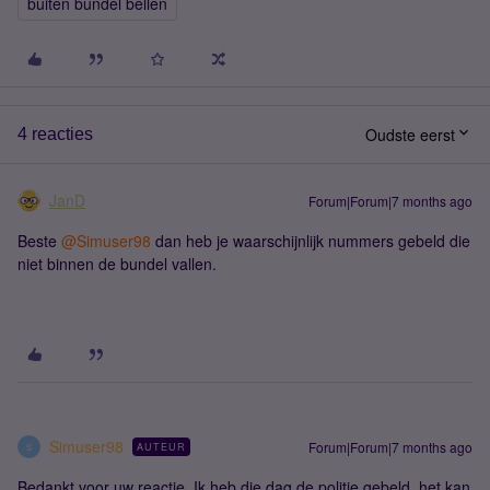
buiten bundel bellen
Oudste eerst
4 reacties
JanD
Forum|Forum|7 months ago
Beste ​
@Simuser98
dan heb je waarschijnlijk nummers gebeld die
niet binnen de bundel vallen.
Simuser98
Forum|Forum|7 months ago
AUTEUR
S
Bedankt voor uw reactie. Ik heb die dag de politie gebeld, het kan