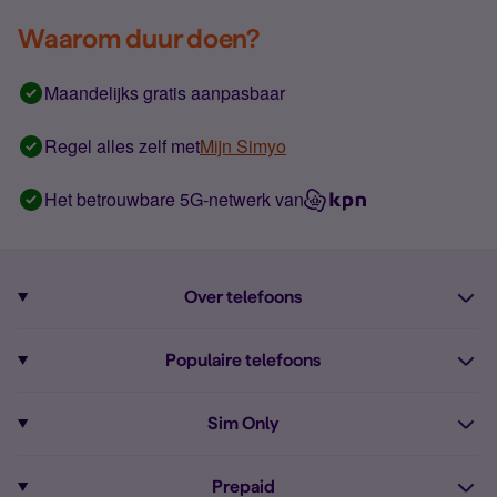
Waarom duur doen?
Maandelijks gratis aanpasbaar
Regel alles zelf met
Mijn Simyo
Het betrouwbare 5G-netwerk van
Over telefoons
Abonnement met telefoon
Populaire telefoons
Informatie over telefoons
Pixel 10
Sim Only
Alle telefoons
Pixel 9a
Sim Only
Prepaid
iPhone 16