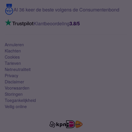
5G internet
Contact
Al 36 keer de beste volgens de Consumentenbond
Mobiel internet
VoLTE 4G bellen
Klantbeoordeling
3.8/5
Mobiel abonnement
Simkaart
Annuleren
Klachten
Cookies
Tarieven
Netneutraliteit
Privacy
Disclaimer
Voorwaarden
Storingen
Toegankelijkheid
Veilig online