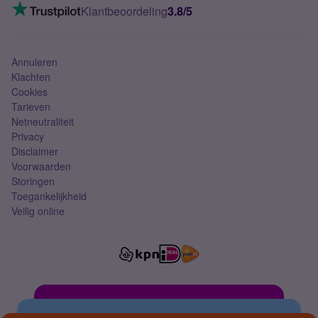
VoLTE 4G bellen
Klantbeoordeling
3.8/5
Mobiel abonnement
Simkaart
Annuleren
Klachten
Cookies
Tarieven
Netneutraliteit
Privacy
Disclaimer
Voorwaarden
Storingen
Toegankelijkheid
Veilig online