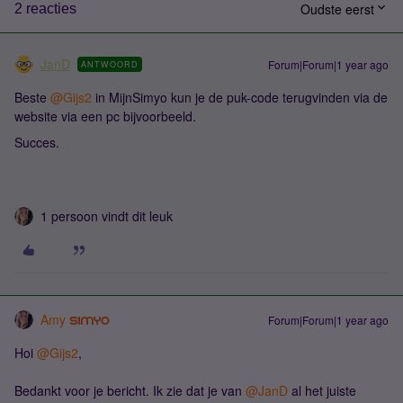
Oudste eerst
2 reacties
JanD
Forum|Forum|1 year ago
ANTWOORD
Beste ​
@Gijs2
in MijnSimyo kun je de puk-code terugvinden via de
website via een pc bijvoorbeeld.
Succes.
1 persoon vindt dit leuk
Amy
Forum|Forum|1 year ago
Hoi ​
@Gijs2
,
Bedankt voor je bericht. Ik zie dat je van ​
@JanD
al het juiste