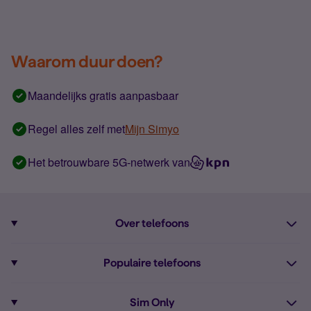
Waarom duur doen?
Maandelijks gratis aanpasbaar
Regel alles zelf met
Mijn Simyo
Het betrouwbare 5G-netwerk van
Over telefoons
Abonnement met telefoon
Populaire telefoons
Informatie over telefoons
Pixel 10
Sim Only
Alle telefoons