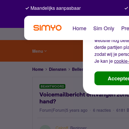
Maandelijks aanpasbaar
De coo
Home
Sim Only
Pre
Wij gebruiken co
website nog beter
derde partijen p
Menu
zodat wij je pers
Je kan je
cookie-
Home
Diensten
Bellen, sms'en, netwerk en
Accepte
BEANTWOORD
Voicemailbericht ontvangen zonde
hand?
Forum|Forum|5 years ago
6 reacties
6181 
Calcoff
Beginner