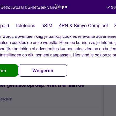
Betrouwbaar 5G-netwerk van
36
kies van Simyo
paid
Telefoons
eSIM
KPN & Simyo Compleet
okies op onze website. Met deze cookies zorgen wij ervoor dat j
 wordt. Bovendien krijg je dankzij cookies relevante advertentie
laatsen cookies op onze website. Hiermee kunnen ze je internet
oonlijke berichten of advertenties kunnen laten zien op en buite
instellingen
op elk moment aanpassen. Hier vind je ook onze
p
 nummerbehoud
Voicemailbericht ontvangen zonder gemiste oproep.
ren
Weigeren
r gemiste oproep. Wat is er aan de
Bekeken