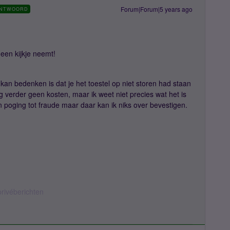
Forum|Forum|5 years ago
NTWOORD
een kijkje neemt!
 kan bedenken is dat je het toestel op niet storen had staan
ig verder geen kosten, maar ik weet niet precies wat het is
 poging tot fraude maar daar kan ik niks over bevestigen.
privéberichten