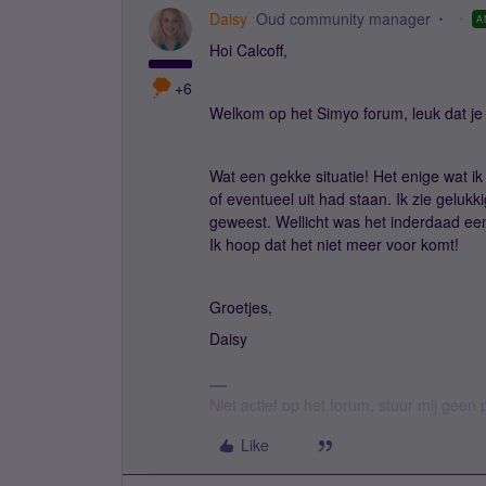
Daisy
Oud community manager
A
Hoi Calcoff,
+6
Welkom op het Simyo forum, leuk dat je 
Wat een gekke situatie! Het enige wat ik
of eventueel uit had staan. Ik zie gelukk
geweest. Wellicht was het inderdaad een
Ik hoop dat het niet meer voor komt!
Groetjes,
Daisy
Niet actief op het forum, stuur mij geen 
Like