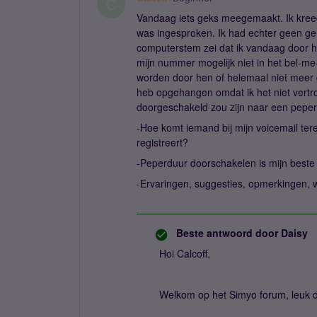
C
Vandaag iets geks meegemaakt. Ik kreeg 
was ingesproken. Ik had echter geen ge
computerstem zei dat ik vandaag door 
mijn nummer mogelijk niet in het bel-me-n
worden door hen of helemaal niet meer ge
heb opgehangen omdat ik het niet vertro
doorgeschakeld zou zijn naar een peper
-Hoe komt iemand bij mijn voicemail ter
registreert?
-Peperduur doorschakelen is mijn best
-Ervaringen, suggesties, opmerkingen, 
Beste antwoord door
Daisy
Hoi Calcoff,
Welkom op het Simyo forum, leuk da