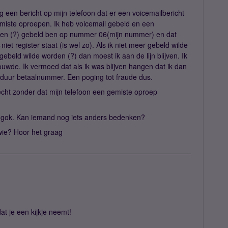
een bericht op mijn telefoon dat er een voicemailbericht
miste oproepen. Ik heb voicemail gebeld en een
hen (?) gebeld ben op nummer 06(mijn nummer) en dat
iet register staat (is wel zo). Als ik niet meer gebeld wilde
beld wilde worden (?) dan moest ik aan de lijn blijven. Ik
uwde. Ik vermoed dat als ik was blijven hangen dat ik dan
duur betaalnummer. Een poging tot fraude dus.
echt zonder dat mijn telefoon een gemiste oproep
e gok. Kan iemand nog iets anders bedenken?
wie? Hoor het graag
t je een kijkje neemt!