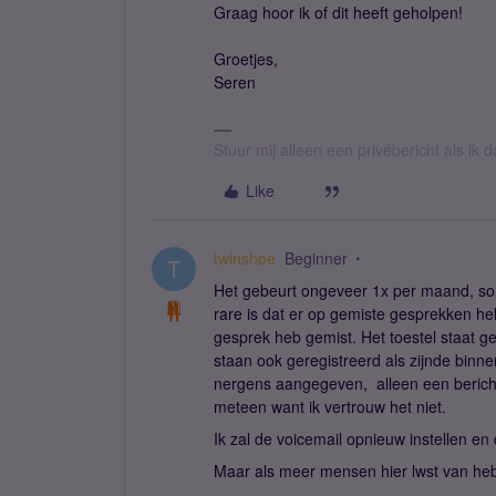
Graag hoor ik of dit heeft geholpen!
Groetjes,
Seren
Stuur mij alleen een privébericht als ik
Like
twinshoe
Beginner
T
Het gebeurt ongeveer 1x per maand, soms
rare is dat er op gemiste gesprekken h
gesprek heb gemist. Het toestel staat g
staan ook geregistreerd als zijnde bin
nergens aangegeven, alleen een bericht
meteen want ik vertrouw het niet.
Ik zal de voicemail opnieuw instellen en
Maar als meer mensen hier lwst van he