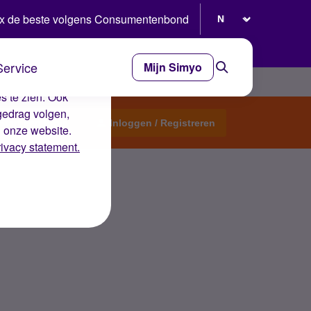
Selecteer taal
x de beste volgens Consumentenbond
Service
Mijn Simyo
e ervaring op de
s te zien. Ook
gedrag volgen,
Start een topic
Inloggen / Registreren
n onze website.
rivacy statement.
 Wat is er aan de hand?