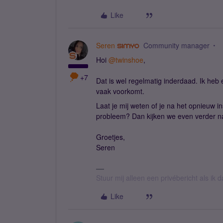
Like
Seren
Community manager
Hoi
@twinshoe
,
+7
Dat is wel regelmatig inderdaad. Ik heb e
vaak voorkomt.
Laat je mij weten of je na het opnieuw in
probleem? Dan kijken we even verder n
Groetjes,
Seren
Stuur mij alleen een privébericht als ik
Like