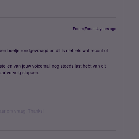
Forum|Forum|4 years ago
en beetje rondgevraagd en dit is niet iets wat recent of
stellen van jouw voicemail nog steeds last hebt van dit
aar vervolg stappen.
 daar om vraag. Thanks!