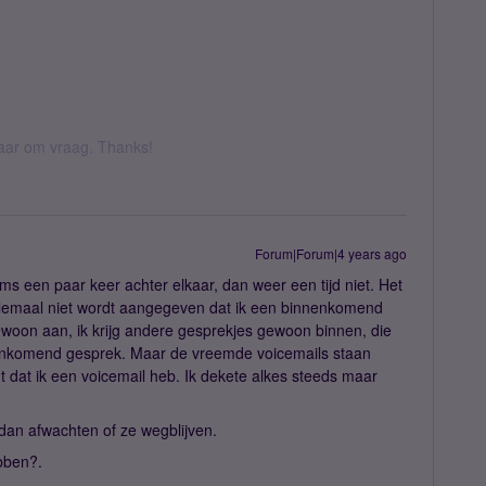
 daar om vraag. Thanks!
Forum|Forum|4 years ago
 een paar keer achter elkaar, dan weer een tijd niet. Het
elemaal niet wordt aangegeven dat ik een binnenkomend
ewoon aan, ik krijg andere gesprekjes gewoon binnen, die
nenkomend gesprek. Maar de vreemde voicemails staan
 dat ik een voicemail heb. Ik dekete alkes steeds maar
 dan afwachten of ze wegblijven.
bben?.