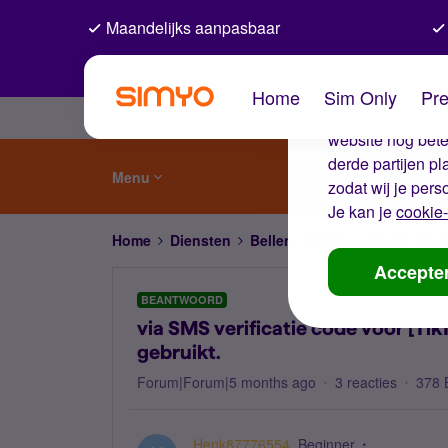
Maandelijks aanpasbaar
De coo
Home
Sim Only
Pre
Wij gebruiken co
website nog beter
derde partijen p
Menu
zodat wij je pers
Je kan je
cookie-
Home
Diensten
Bellen, sms'en, netwerk en
Accepte
BEANTWOORD
via SMS verificatie code voor [Ti
gebruikt.
Forum|Forum|5 months ago
3 reacties
378 
Henk87776554
Beginner