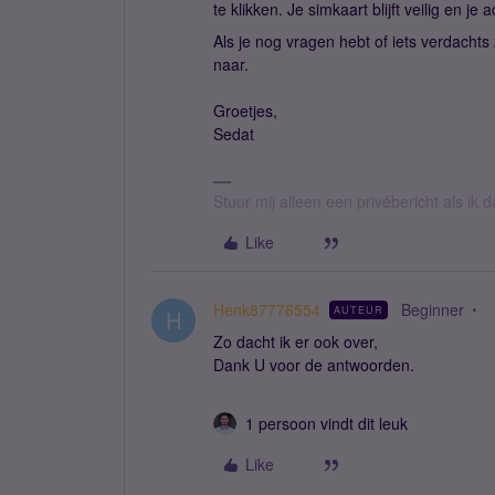
te klikken. Je simkaart blijft veilig en je
Als je nog vragen hebt of iets verdachts 
naar.
Groetjes,
Sedat
Stuur mij alleen een privébericht als ik
Like
Henk87776554
Beginner
AUTEUR
H
Zo dacht ik er ook over,
Dank U voor de antwoorden.
1 persoon vindt dit leuk
Like