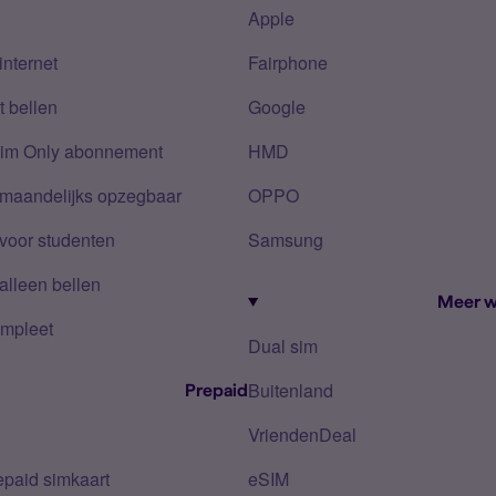
Apple
internet
Fairphone
 bellen
Google
Sim Only abonnement
HMD
 maandelijks opzegbaar
OPPO
voor studenten
Samsung
alleen bellen
Meer w
mpleet
Dual sim
Buitenland
Prepaid
VriendenDeal
epaid simkaart
eSIM