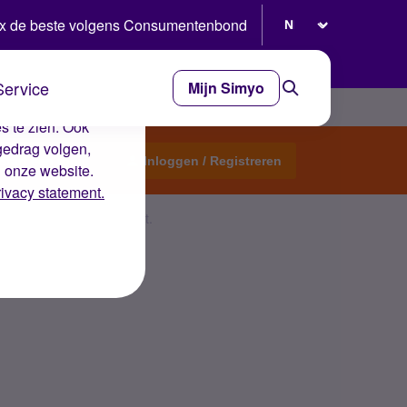
Selecteer taal
x de beste volgens Consumentenbond
Service
Mijn Simyo
e ervaring op de
s te zien. Ook
gedrag volgen,
Start een topic
Inloggen / Registreren
n onze website.
rivacy statement.
 ik niet/nooit heb gebruikt.