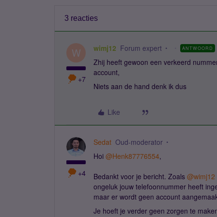
3 reacties
wimj12
Forum expert
ANTWOORD
W
Zhij heeft gewoon een verkeerd nummer i
account,
+7
Niets aan de hand denk ik dus
Like
Sedat
Oud-moderator
Hoi ​
@Henk87776554
,
+4
Bedankt voor je bericht. Zoals ​
@wimj12
ongeluk jouw telefoonnummer heeft ingev
maar er wordt geen account aangemaak
Je hoeft je verder geen zorgen te maken