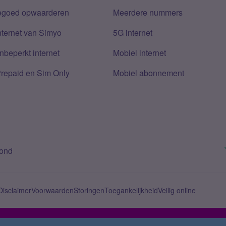
tegoed opwaarderen
Meerdere nummers
nternet van Simyo
5G internet
nbeperkt internet
Mobiel internet
Prepaid en Sim Only
Mobiel abonnement
bond
Disclaimer
Voorwaarden
Storingen
Toegankelijkheid
Veilig online