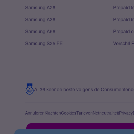
Samsung A26
Prepaid 
Samsung A36
Prepaid i
Samsung A56
Prepaid o
Samsung S25 FE
Verschil 
Al 36 keer de beste volgens de Consumenten
Annuleren
Klachten
Cookies
Tarieven
Netneutraliteit
Privacy