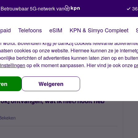
Betrouwbaar 5G-netwerk van
36
kies van Simyo
paid
Telefoons
eSIM
KPN & Simyo Compleet
okies op onze website. Met deze cookies zorgen wij ervoor dat j
 wordt. Bovendien krijg je dankzij cookies relevante advertentie
laatsen cookies op onze website. Hiermee kunnen ze je internet
oonlijke berichten of advertenties kunnen laten zien op en buite
instellingen
op elk moment aanpassen. Hier vind je ook onze
p
 nummerbehoud
via SMS verificatie code voor [TikTok] ontvangen, wat
ren
Weigeren
kTok] ontvangen, wat ik niet/nooit heb
Bekeken