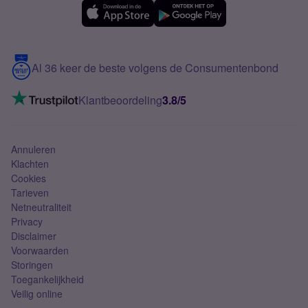
eSIM
Samsung A56
Over Simyo
Samsung
Meerdere nummers
Samsung S25 FE
Blog
5G internet
Contact
Al 36 keer de beste volgens de Consumentenbond
Mobiel internet
VoLTE 4G bellen
Klantbeoordeling
3.8/5
Mobiel abonnement
Simkaart
Annuleren
Klachten
Cookies
Tarieven
Netneutraliteit
Privacy
Disclaimer
Voorwaarden
Storingen
Toegankelijkheid
Veilig online