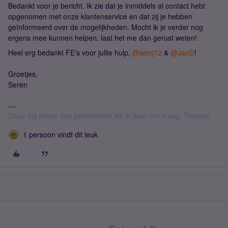
Bedankt voor je bericht. Ik zie dat je inmiddels al contact hebt
opgenomen met onze klantenservice en dat zij je hebben
geïnformeerd over de mogelijkheden. Mocht ik je verder nog
ergens mee kunnen helpen, laat het me dan gerust weten!
Heel erg bedankt FE's voor jullie hulp, ​
@wimj12
& ​
@JanD
!
Groetjes,
Seren
Stuur mij alleen een privébericht als ik daar om vraag. Thanks!
1 persoon vindt dit leuk