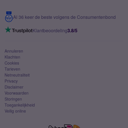
Meerdere nummers
Samsung S25 FE
Blog
5G internet
Contact
Al 36 keer de beste volgens de Consumentenbond
Mobiel internet
VoLTE 4G bellen
Klantbeoordeling
3.8/5
Mobiel abonnement
Simkaart
Annuleren
Klachten
Cookies
Tarieven
Netneutraliteit
Privacy
Disclaimer
Voorwaarden
Storingen
Toegankelijkheid
Veilig online